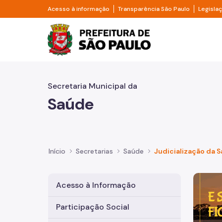
Pular para o Conteúdo principal
Divisor de acesso à informação
Divisor d
Acesso à informação
Transparência São Paulo
Legisla
Prefeitura de São Pa
Secretaria Municipal da
Saúde
Início
Secretarias
Saúde
Judicialização da 
Imagem 
Acesso à Informação
Participação Social