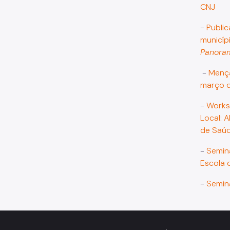
CNJ
-
Public
municíp
Panorama
-
Mençã
março 
-
Works
Local: 
de Saúd
-
Seminá
Escola 
-
Semin