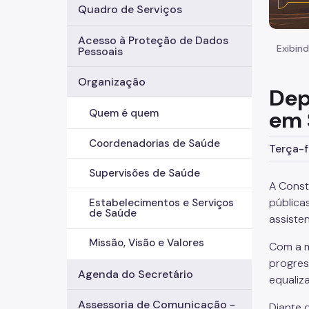
Quadro de Serviços
Acesso à Proteção de Dados
Exibind
Pessoais
Organização
Dep
em 
Quem é quem
Coordenadorias de Saúde
Terça-f
Supervisões de Saúde
A Const
pública
Estabelecimentos e Serviços
de Saúde
assisten
Missão, Visão e Valores
Com a m
progres
Agenda do Secretário
equaliz
Assessoria de Comunicação -
Diante 