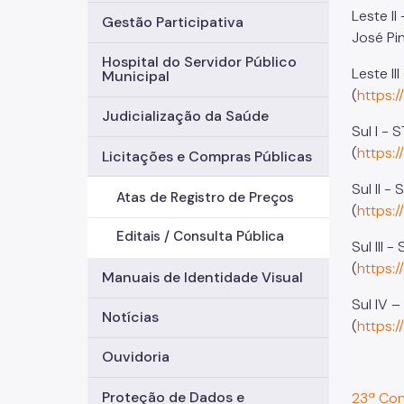
Leste I
Gestão Participativa
José Pi
Hospital do Servidor Público
Leste I
Municipal
(
https:
Judicialização da Saúde
Sul I -
(
https:
Licitações e Compras Públicas
Sul II -
Atas de Registro de Preços
(
https:
Editais / Consulta Pública
Sul III
(
https:
Manuais de Identidade Visual
Sul IV 
Notícias
(
https:
Ouvidoria
Proteção de Dados e
23ª Con