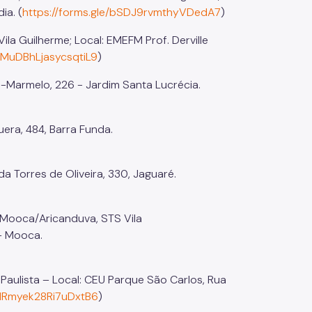
ia. (
https://forms.gle/bSDJ9rvmthyVDedA7
)
la Guilherme; Local: EMEFM Prof. Derville
e/MuDBhLjasycsqtiL9
)
ra-Marmelo, 226 - Jardim Santa Lucrécia.
uera, 484, Barra Funda.
a Torres de Oliveira, 330, Jaguaré.
 Mooca/Aricanduva, STS Vila
– Mooca.
 Paulista – Local: CEU Parque São Carlos, Rua
/MRmyek28Ri7uDxtB6
)