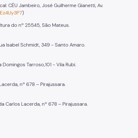
al: CÉU Jambeiro, José Guilherme Gianetti, Av.
zEz4Uy3P7
)
ltura do nº 25545, São Mateus.
ua Isabel Schmidt, 349 - Santo Amaro.
a Domingos Tarroso,101 - Vila Rubi.
acerda, nº 678 – Pirajussara.
da Carlos Lacerda, nº 678 – Pirajussara.