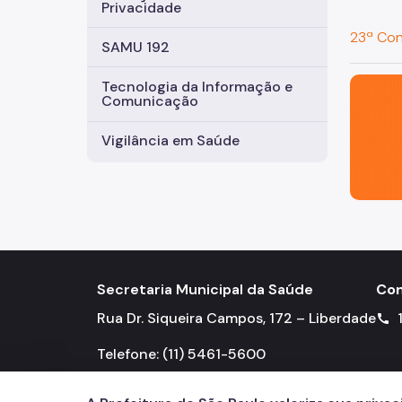
Privacidade
23ª Con
SAMU 192
São Paul
Tecnologia da Informação e
Comunicação
Vigilância em Saúde
Secretaria Municipal da Saúde
Con
Rua Dr. Siqueira Campos, 172 – Liberdade
call
Telefone: (11) 5461-5600