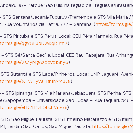
Andaló, 36 - Parque São Luis, na região da Freguesia/Brasilând
I - STS Santana/Jaçanã/Tucuruvi/Tremembé e STS Vila Maria / Vi
ti, Rua Voluntários da Pátria, 777 – Santana. (
https://forms.gl
II - STS Pirituba e STS Perus; Local: CEU Pêra Marmelo, Rua Pê
//forms.gle/qgyGFu5DvvkqR1Ym7
)
V - STS Sé/Santa Cecília. Local: CEE Raul Tabajara, Rua Anhang
//forms.gle/2XZyMgAXdoyq1Shy6
)
 STS Butantã e STS Lapa/Pinheiros; Local: UNIP Jaguaré, Avenid
//forms.gle/QEWHyyaEBnfNxMu78
)
 - STS Ipiranga, STS Vila Mariana/Jabaquara, STS Penha, STS
e/Sapopemba – Universidade São Judas – Rua Taquari, 546 
//forms.gle/eFD7H4zE5LcEVnv78
)
 - STS São Miguel Paulista, STS Ermelino Matarazzo e STS Itaim
141, Jardim São Carlos, São Miguel Paulista.
https://forms.gle