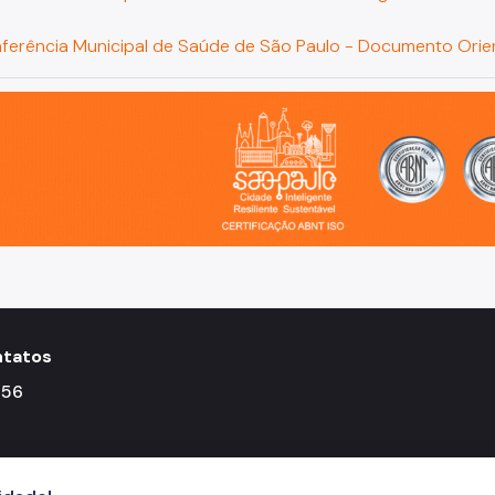
ferência Municipal de Saúde de São Paulo - Documento Orie
o, cidade inteligente, resiliente e sustentável
tatos
156