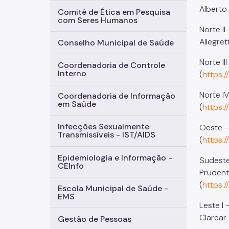
Alberto 
Comitê de Ética em Pesquisa
com Seres Humanos
Norte I
Allegret
Conselho Municipal de Saúde
Norte I
Coordenadoria de Controle
Interno
(
https:
Norte I
Coordenadoria de Informação
em Saúde
(
https:
Infecções Sexualmente
Oeste -
Transmissíveis - IST/AIDS
(
https:
Epidemiologia e Informação -
Sudeste
CEInfo
Prudent
(
https:
Escola Municipal de Saúde -
EMS
Leste I
Clarear 
Gestão de Pessoas