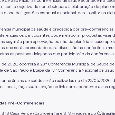
de de São Paulo, as conferências de saúde acontecem a cada
al, com o objetivo de contribuir para a elaboração do plano m
eiro ano das gestões estadual e nacional, para auxiliar na el
rência municipal de saúde é precedida por pré-conferências 
ferências os participantes podem elaborar propostas visand
as seguirão para aprovação ou não da plenária e, caso apr
as que será apresentado para discussão na conferência mun
leitas as pessoas delegadas que participarão da conferência 
o de 2026, ocorrerá a 23ª Conferência Municipal de Saúde de
e de São Paulo e Etapa da 18ª Conferência Nacional de Saúd
conferências de saúde serão realizadas no dia 23/05/2026, da
os locais, faça sua inscrição no link correspondente a sua reg
 das Pré-Conferências
 - STS Casa Verde /Cachoeirinha e STS Freguesia do Ó/Brasilâ