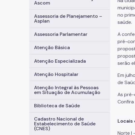
Na cida
Ascom
municip
no prim
Assessoria de Planejamento –
Asplan
saúde.
A confe
Assessoria Parlamentar
pré-con
Atenção Básica
propost
propost
Atenção Especializada
serão e
Atenção Hospitalar
Em julh
de Saúd
Atenção Integral às Pessoas
em Situação de Acumulação
As pré-
Confira 
Biblioteca de Saúde
Cadastro Nacional de
Locais
Estabelecimento de Saúde
(CNES)
Norte I