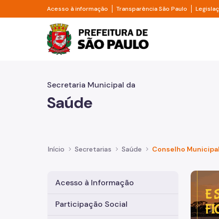
Pular para o Conteúdo principal
Divisor de acesso à informação
Divisor d
Acesso à informação
Transparência São Paulo
Legisla
Prefeitura de São Pa
Secretaria Municipal da
Saúde
Início
Secretarias
Saúde
Conselho Municipa
Imagem 
Acesso à Informação
Participação Social