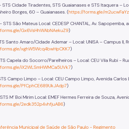
I - STS Cidade Tiradentes, STS Guaianases e STS Itaquera – Loc
nheiro Borges, 60 – Guaianases. (
https://forms.gle/m2ucwFaY
II - STS São Mateus Local: CEDESP CHANTAL, Av. Sapopemba, a
//forms.gle/Gx6VsHhWAbNAekuZ9
)
 STS Santo Amaro/Cidade Ademar – Local: UNISA – Campus II, R
//forms.gle/xghW5Wcq4bwHpCKK7
)
 STS Capela do Socorro/Parelheiros – Local: CEU Vila Rubi - Ru
//forms.gle/iX2WLSmHWMCa5UVk7
)
 - STS Campo Limpo – Local: CEU Campo Limpo, Avenida Carlos L
//forms.gle/PfCphCE689UkJAdp7
)
– STS M’ Boi Mirim Local: EMEF Hermes Ferreira de Souza, Aveni
//forms.gle/2edk352p4vhfjuAB6
)
ferência Municipal de Saúde de São Paulo - Regimento