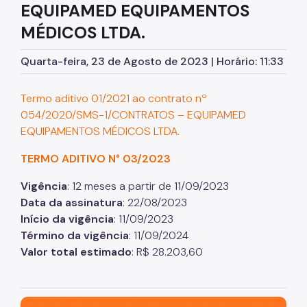
EQUIPAMED EQUIPAMENTOS
Assessoria de Planejamento – Asplan
MÉDICOS LTDA.
Assessoria Parlamentar
Quarta-feira, 23 de Agosto de 2023 | Horário: 11:33
Atenção Básica
Atenção Especializada
Termo aditivo 01/2021 ao contrato nº
054/2020/SMS-1/CONTRATOS – EQUIPAMED
Atenção Hospitalar
EQUIPAMENTOS MÉDICOS LTDA.
Atenção Integral às Pessoas em Situação de
Acumulação
TERMO ADITIVO N° 03/2023
Biblioteca de Saúde
Vigência
: 12 meses a partir de 11/09/2023
Data da assinatura
: 22/08/2023
Cadastro Nacional de Estabelecimento de Saúde
(CNES)
Início da vigência
: 11/09/2023
Término da vigência
: 11/09/2024
Comitê de Ética em Pesquisa com Seres Humanos
Valor total estimado
: R$ 28.203,60
Conselho Municipal de Saúde
Coordenadoria de Controle Interno
São Paulo, cidade inteligente, resiliente e sustentável