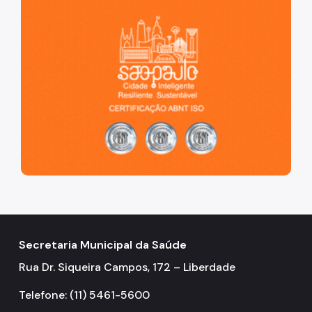
Coordenadoria de Informação em Saúde
Infecções Sexualmente Transmissíveis - IST/AIDS
Epidemiologia e Informação - CEInfo
Escola Municipal de Saúde - EMS
Gestão de Pessoas
Gestão Participativa
Hospital do Servidor Público Municipal
Judicialização da Saúde
Licitações e Compras Públicas
Secretaria Municipal da Saúde
Atas de Registro de Preços
Rua Dr. Siqueira Campos, 172 – Liberdade
Editais / Consulta Pública
Telefone: (11) 5461-5600
Manuais de Identidade Visual