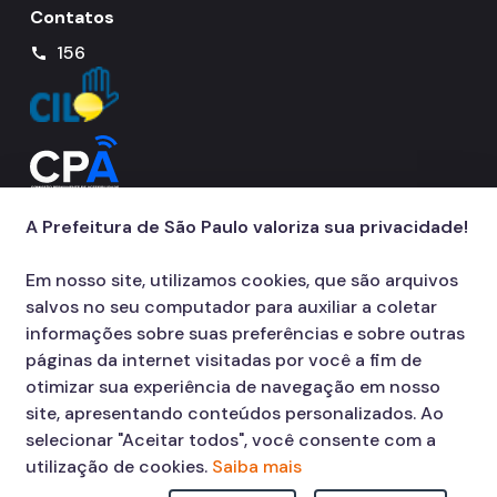
Contatos
Notícias
156
call
Ouvidoria
Proteção de Dados e Privacidade
SAMU 192
Tecnologia da Informação e Comunicação
A Prefeitura de São Paulo valoriza sua privacidade!
Vigilância em Saúde
Em nosso site, utilizamos cookies, que são arquivos
salvos no seu computador para auxiliar a coletar
informações sobre suas preferências e sobre outras
páginas da internet visitadas por você a fim de
otimizar sua experiência de navegação em nosso
site, apresentando conteúdos personalizados. Ao
selecionar "Aceitar todos", você consente com a
utilização de cookies.
Saiba mais