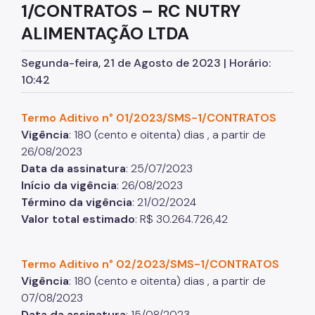
1/CONTRATOS – RC NUTRY
Assessoria de Planejamento – Asplan
ALIMENTAÇÃO LTDA
Assessoria Parlamentar
Segunda-feira, 21 de Agosto de 2023 | Horário:
Atenção Básica
10:42
Atenção Especializada
Termo Aditivo n° 01/2023/SMS-1/CONTRATOS
Atenção Hospitalar
Vigência
: 180 (cento e oitenta) dias , a partir de
26/08/2023
Atenção Integral às Pessoas em Situação de
Acumulação
Data da assinatura
: 25/07/2023
Início da vigência
: 26/08/2023
Biblioteca de Saúde
Término da vigência
: 21/02/2024
Cadastro Nacional de Estabelecimento de Saúde
Valor total estimado
: R$ 30.264.726,42
(CNES)
Comitê de Ética em Pesquisa com Seres Humanos
Termo Aditivo n° 02/2023/SMS-1/CONTRATOS
Conselho Municipal de Saúde
Vigência
: 180 (cento e oitenta) dias , a partir de
07/08/2023
Coordenadoria de Controle Interno
Data da assinatura
: 15/08/2023