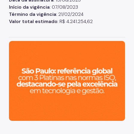
Coordenadoria de Informação em Saúde
Início da vigência
: 07/08/2023
Término da vigência
: 21/02/2024
Infecções Sexualmente Transmissíveis - IST/AIDS
Valor total estimado
: R$ 4.241.254,62
Epidemiologia e Informação - CEInfo
Escola Municipal de Saúde - EMS
São Paulo, cidade inteligente, resiliente e sustentável
Gestão de Pessoas
Gestão Participativa
Hospital do Servidor Público Municipal
Judicialização da Saúde
Licitações e Compras Públicas
Atas de Registro de Preços
Editais / Consulta Pública
Manuais de Identidade Visual