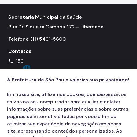
Notícias
Secretaria Municipal da Saúde
Ouvidoria
Rua Dr. Siqueira Campos, 172 – Liberdade
Proteção de Dados e Privacidade
Telefone: (11) 5461-5600
SAMU 192
Contatos
Tecnologia da Informação e Comunicação
156
call
Vigilância em Saúde
A Prefeitura de São Paulo valoriza sua privacidade!
Em nosso site, utilizamos cookies, que são arquivos
salvos no seu computador para auxiliar a coletar
informações sobre suas preferências e sobre outras
páginas da internet visitadas por você a fim de
otimizar sua experiência de navegação em nosso
site, apresentando conteúdos personalizados. Ao