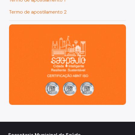
Coordenadoria de Informação em Saúde
Termo de apostilamento 2
Infecções Sexualmente Transmissíveis - IST/AIDS
São Paulo, cidade inteligente, resiliente e sustentável
Epidemiologia e Informação - CEInfo
Escola Municipal de Saúde - EMS
Gestão de Pessoas
Gestão Participativa
Hospital do Servidor Público Municipal
Judicialização da Saúde
Licitações e Compras Públicas
Atas de Registro de Preços
Editais / Consulta Pública
Manuais de Identidade Visual
Secretaria Municipal da Saúde