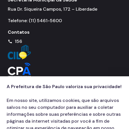
Rua Dr. Siqueira Campos, 172 – Liberdade
Notícias
Telefone: (11) 5461-5600
Ouvidoria
Contatos
Proteção de Dados e Privacidade
156
call
SAMU 192
Tecnologia da Informação e Comunicação
Vigilância em Saúde
A Prefeitura de São Paulo valoriza sua privacidade!
Em nosso site, utilizamos cookies, que são arquivos
salvos no seu computador para auxiliar a coletar
informações sobre suas preferências e sobre outras
páginas da internet visitadas por você a fim de
otimizar sua experiência de navegação em nosso