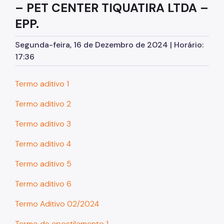
– PET CENTER TIQUATIRA LTDA –
Assessoria de Planejamento – Asplan
EPP.
Assessoria Parlamentar
Segunda-feira, 16 de Dezembro de 2024 | Horário:
Atenção Básica
17:36
Atenção Especializada
Termo aditivo 1
Atenção Hospitalar
Termo aditivo 2
Atenção Integral às Pessoas em Situação de
Acumulação
Termo aditivo 3
Biblioteca de Saúde
Termo aditivo 4
Cadastro Nacional de Estabelecimento de Saúde
(CNES)
Termo aditivo 5
Comitê de Ética em Pesquisa com Seres Humanos
Termo aditivo 6
Conselho Municipal de Saúde
Termo Aditivo 02/2024
Coordenadoria de Controle Interno
Termo de apostilamento 1