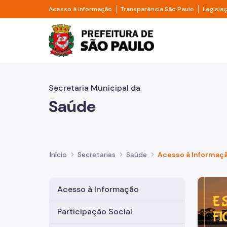
Pular para o Conteúdo principal
Divisor de acesso à informação
Divisor d
Acesso à informação
Transparência São Paulo
Legisla
Prefeitura de São Pa
Secretaria Municipal da
Saúde
Início
Secretarias
Saúde
Acesso à Informaç
Imagem 
Acesso à Informação
Participação Social