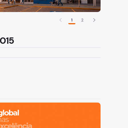
1
2
015