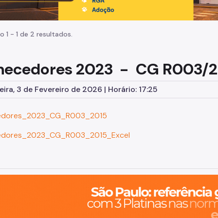
o 1 - 1 de 2 resultados.
necedores 2023 - CG R003/2
eira, 3 de Fevereiro de 2026 | Horário: 17:25
edores_2023_CG_R003_2015
edores_2023_CG_R003_2015_Excel
o, cidade inteligente, resiliente e sustentável