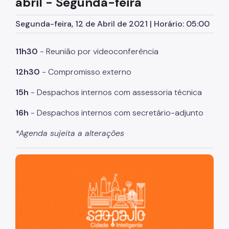
abril - Segunda-feira
Assessoria de Comunicação - Ascom
Segunda-feira, 12 de Abril de 2021 | Horário: 05:00
Assessoria de Planejamento – Asplan
Assessoria Parlamentar
11h30
- Reunião por videoconferência
Atenção Básica
12h30
- Compromisso externo
Atenção Especializada
15h
- Despachos internos com assessoria técnica
Atenção Hospitalar
16h
- Despachos internos com secretário-adjunto
Atenção Integral às Pessoas em Situação de
Acumulação
*Agenda sujeita a alterações
Biblioteca de Saúde
São Paulo, cidade inteligente, resiliente e sustentável
Cadastro Nacional de Estabelecimento de Saúde
(CNES)
Comitê de Ética em Pesquisa com Seres Humanos
Conselho Municipal de Saúde