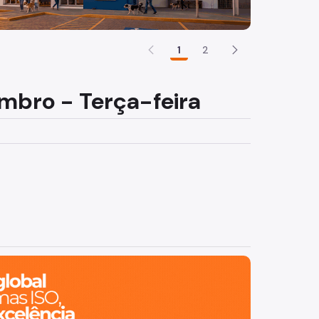
1
2
embro - Terça-feira