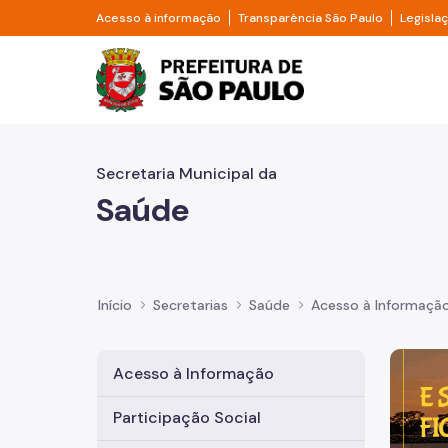
Pular para o Conteúdo principal
Divisor de acesso à informação
Divisor d
Acesso à informação
Transparência São Paulo
Legisla
Prefeitura de São Pa
Secretaria Municipal da
Saúde
Início
Secretarias
Saúde
Acesso à Informaçã
Imagem 
Acesso à Informação
Participação Social