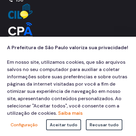
Notícias
Ouvidoria
Proteção de Dados e Privacidade
SAMU 192
A Prefeitura de São Paulo valoriza sua privacidade!
Tecnologia da Informação e Comunicação
Em nosso site, utilizamos cookies, que são arquivos
Vigilância em Saúde
salvos no seu computador para auxiliar a coletar
informações sobre suas preferências e sobre outras
páginas da internet visitadas por você a fim de
otimizar sua experiência de navegação em nosso
site, apresentando conteúdos personalizados. Ao
selecionar "Aceitar todos", você consente com a
utilização de cookies.
Saiba mais
Configuração
Aceitar tudo
Recusar tudo
© COPYRIGHT 2026,
Prefeitura Municipal de São Paulo Viaduto do Cha,
15 - Centro - CEP: 01002-020