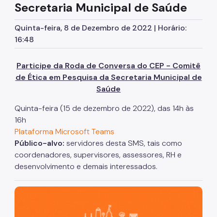
Secretaria Municipal de Saúde
Assessoria de Planejamento – Asplan
Quinta-feira, 8 de Dezembro de 2022 | Horário:
Assessoria Parlamentar
16:48
Atenção Básica
Participe da Roda de Conversa do CEP - Comitê
Atenção Especializada
de Ética em Pesquisa da Secretaria Municipal de
Atenção Hospitalar
Saúde
Atenção Integral às Pessoas em Situação de
Quinta-feira (15 de dezembro de 2022), das 14h às
Acumulação
16h
Biblioteca de Saúde
Plataforma Microsoft Teams
Público-alvo:
servidores desta SMS, tais como
Cadastro Nacional de Estabelecimento de Saúde
(CNES)
coordenadores, supervisores, assessores, RH e
desenvolvimento e demais interessados.
Comitê de Ética em Pesquisa com Seres Humanos
Conselho Municipal de Saúde
São Paulo, cidade inteligente, resiliente e sustentável
Coordenadoria de Controle Interno