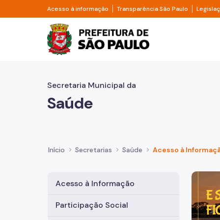
Pular para o Conteúdo principal
Divisor de acesso à informação
Divisor d
Acesso à informação
Transparência São Paulo
Legisla
Prefeitura de São Pa
Secretaria Municipal da
Saúde
Início
Secretarias
Saúde
Acesso à Informaç
Imagem 
Acesso à Informação
Participação Social