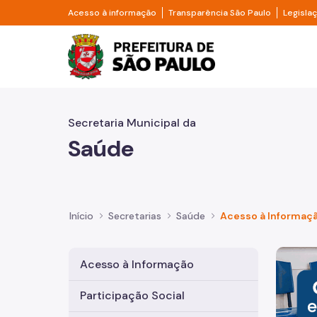
Pular para o Conteúdo principal
Divisor de acesso à informação
Divisor d
Acesso à informação
Transparência São Paulo
Legisla
Prefeitura de São Pa
Secretaria Municipal da
Saúde
Início
Secretarias
Saúde
Acesso à Informaç
Imagem 
Acesso à Informação
Participação Social