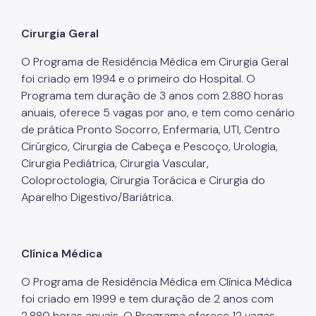
Coordenadoria de Informação em Saúde
Cirurgia Geral
Infecções Sexualmente Transmissíveis - IST/AIDS
O Programa de Residência Médica em Cirurgia Geral
Epidemiologia e Informação - CEInfo
foi criado em 1994 e o primeiro do Hospital. O
Programa tem duração de 3 anos com 2.880 horas
Escola Municipal de Saúde - EMS
anuais, oferece 5 vagas por ano, e tem como cenário
Gestão de Pessoas
de prática Pronto Socorro, Enfermaria, UTI, Centro
Cirúrgico, Cirurgia de Cabeça e Pescoço, Urologia,
Gestão Participativa
Cirurgia Pediátrica, Cirurgia Vascular,
Hospital do Servidor Público Municipal
Coloproctologia, Cirurgia Torácica e Cirurgia do
Aparelho Digestivo/Bariátrica.
Judicialização da Saúde
Licitações e Compras Públicas
Clínica Médica
Atas de Registro de Preços
O Programa de Residência Médica em Clínica Médica
Editais / Consulta Pública
foi criado em 1999 e tem duração de 2 anos com
Manuais de Identidade Visual
2.880 horas anuais. O Programa oferece 12 vagas