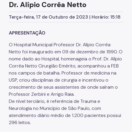
Dr. Alípio Corrêa Netto
Assessoria de Planejamento – Asplan
Terça-feira, 17 de Outubro de 2023 | Horário: 15:18
Assessoria Parlamentar
Atenção Básica
APRESENTAÇÃO
Atenção Especializada
O Hospital Municipal Professor Dr. Alípio Corrêa
Netto foi inaugurado em 09 de dezembro de 1990. O
Atenção Hospitalar
nome dado ao Hospital, homenageia o Prof. Dr. Alípio
Atenção Integral às Pessoas em Situação de
Corrêa Netto Cirurgião Emérito, acompanhou a FEB
Acumulação
nos campos de batalha. Professor de medicina na
Biblioteca de Saúde
USP, criou disciplinas de cirurgia e incentivou o
crescimento de seus assistentes de onde saíram o
Cadastro Nacional de Estabelecimento de Saúde
(CNES)
Professor Zerbini e Arrigo Raia.
De nível terciário, é referência de Trauma e
Comitê de Ética em Pesquisa com Seres Humanos
Neurologia no Município de São Paulo, com
atendimento diário médio de 1.200 pacientes possui
Conselho Municipal de Saúde
296 leitos.
Coordenadoria de Controle Interno