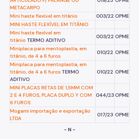
ARTICULADO P/ FALANGE OU
019/23
OPME
METACARPO
Mini haste flexível em titânio
003/22
OPME
MINI HASTE FLEXÍVEL EM TITÂNIO
Mini haste flexível em
003/22
OPME
titânio
TERMO ADITIVO
Miniplaca para mentoplastia, em
010/22
OPME
titânio, de 4 a 6 furos
Miniplaca para mentoplastia, em
titânio, de 4 a 6 furos
TERMO
010/22
OPME
ADITIVO
MINI PLACAS RETAS DE 1,5MM COM
2 E 4 FUROS, PLACA DUPLO Y COM
044/23
OPME
6 FUROS
Mogami importação e exportação
017/23
OPME
LTDA
- N -