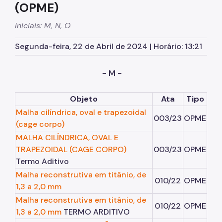
(OPME)
Assessoria de Planejamento – Asplan
Iniciais: M, N, O
Assessoria Parlamentar
Segunda-feira, 22 de Abril de 2024 | Horário: 13:21
Atenção Básica
Atenção Especializada
- M -
Atenção Hospitalar
Objeto
Ata
Tipo
Atenção Integral às Pessoas em Situação de
Malha cilíndrica, oval e trapezoidal
Acumulação
003/23
OPME
(cage corpo)
Biblioteca de Saúde
MALHA CILÍNDRICA, OVAL E
TRAPEZOIDAL (CAGE CORPO)
003/23
OPME
Cadastro Nacional de Estabelecimento de Saúde
(CNES)
Termo Aditivo
Malha reconstrutiva em titânio, de
Comitê de Ética em Pesquisa com Seres Humanos
010/22
OPME
1,3 a 2,0 mm
Conselho Municipal de Saúde
Malha reconstrutiva em titânio, de
010/22
OPME
1,3 a 2,0 mm
TERMO ARDITIVO
Coordenadoria de Controle Interno