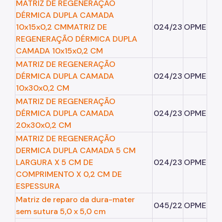
MATRIZ DE REGENERAÇÃO
Coordenadoria de Informação em Saúde
DÉRMICA DUPLA CAMADA
10x15x0,2 CMMATRIZ DE
024/23
OPME
Infecções Sexualmente Transmissíveis - IST/AIDS
REGENERAÇÃO DÉRMICA DUPLA
Epidemiologia e Informação - CEInfo
CAMADA 10x15x0,2 CM
MATRIZ DE REGENERAÇÃO
Escola Municipal de Saúde - EMS
DÉRMICA DUPLA CAMADA
024/23
OPME
Gestão de Pessoas
10x30x0,2 CM
MATRIZ DE REGENERAÇÃO
Gestão Participativa
DÉRMICA DUPLA CAMADA
024/23
OPME
Hospital do Servidor Público Municipal
20x30x0,2 CM
MATRIZ DE REGENERAÇÃO
Judicialização da Saúde
DERMICA DUPLA CAMADA 5 CM
Licitações e Compras Públicas
LARGURA X 5 CM DE
024/23
OPME
COMPRIMENTO X 0,2 CM DE
Atas de Registro de Preços
ESPESSURA
Matriz de reparo da dura-mater
Editais / Consulta Pública
045/22
OPME
sem sutura 5,0 x 5,0 cm
Manuais de Identidade Visual