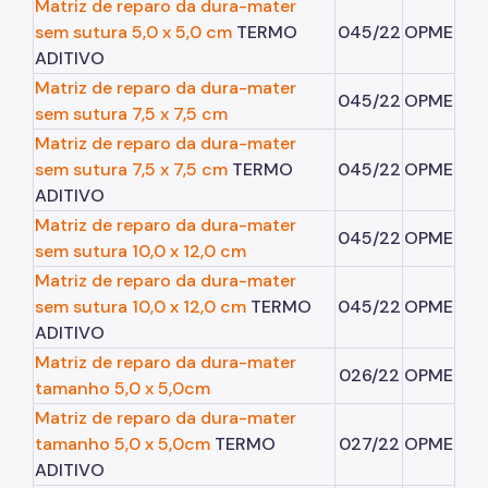
Matriz de reparo da dura-mater
sem sutura 5,0 x 5,0 cm
TERMO
045/22
OPME
Notícias
ADITIVO
Ouvidoria
Matriz de reparo da dura-mater
045/22
OPME
sem sutura 7,5 x 7,5 cm
Proteção de Dados e Privacidade
Matriz de reparo da dura-mater
SAMU 192
sem sutura 7,5 x 7,5 cm
TERMO
045/22
OPME
ADITIVO
Tecnologia da Informação e Comunicação
Matriz de reparo da dura-mater
045/22
OPME
Vigilância em Saúde
sem sutura 10,0 x 12,0 cm
Matriz de reparo da dura-mater
sem sutura 10,0 x 12,0 cm
TERMO
045/22
OPME
ADITIVO
Matriz de reparo da dura-mater
026/22
OPME
tamanho 5,0 x 5,0cm
Matriz de reparo da dura-mater
tamanho 5,0 x 5,0cm
TERMO
027/22
OPME
ADITIVO