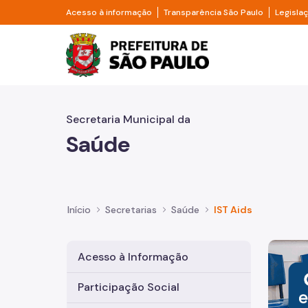
Pular para o Conteúdo principal
Divisor de acesso à informação
Divisor d
Acesso à informação
Transparência São Paulo
Legisla
Prefeitura de São Pa
Secretaria Municipal da
Saúde
Início
Secretarias
Saúde
IST Aids
Imagem 
Acesso à Informação
Participação Social