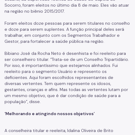
Socorro, foram eleitos no último dia 8 de maio. Eles vão atuar
Coordenadoria de Controle Interno
na região no biênio 2015/2017.
Coordenadoria de Informação em Saúde
Foram eleitos doze pessoas para serem titulares no conselho
Infecções Sexualmente Transmissíveis - IST/AIDS
e doze para serem suplentes. A função principal deles será
trabalhar, em conjunto com os Segmentos Trabalhador e
Epidemiologia e Informação - CEInfo
Gestor, para fortalecer a saúde pública na região.
Escola Municipal de Saúde - EMS
Bibiano José da Rocha Neto é desenhista e foi reeleito para
ser conselheiro titular. “Trata-se de um Conselho Tripartidário.
Gestão de Pessoas
Por isso, é importantíssimo que estejamos alinhados. Fui
reeleito para o segmento Usuário e represento os
Gestão Participativa
deficientes. Aqui foram escolhidos representantes de
diversas vertentes. Tem quem represente os idosos,
Hospital do Servidor Público Municipal
gestantes, crianças e afins. Mas todas as vertentes lutam por
um mesmo objetivo, que é dar condição de saúde para a
Judicialização da Saúde
população”, disse.
Licitações e Compras Públicas
‘Melhorando e atingindo nossos objetivos’
Atas de Registro de Preços
A conselheira titular e reeleita, Idalina Oliveira de Brito
Editais / Consulta Pública