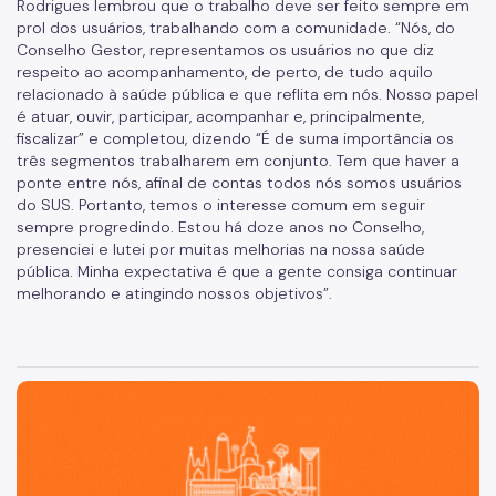
Rodrigues lembrou que o trabalho deve ser feito sempre em
prol dos usuários, trabalhando com a comunidade. “Nós, do
Manuais de Identidade Visual
Conselho Gestor, representamos os usuários no que diz
respeito ao acompanhamento, de perto, de tudo aquilo
Notícias
relacionado à saúde pública e que reflita em nós. Nosso papel
é atuar, ouvir, participar, acompanhar e, principalmente,
Ouvidoria
fiscalizar” e completou, dizendo “É de suma importância os
três segmentos trabalharem em conjunto. Tem que haver a
Proteção de Dados e Privacidade
ponte entre nós, afinal de contas todos nós somos usuários
do SUS. Portanto, temos o interesse comum em seguir
SAMU 192
sempre progredindo. Estou há doze anos no Conselho,
Tecnologia da Informação e Comunicação
presenciei e lutei por muitas melhorias na nossa saúde
pública. Minha expectativa é que a gente consiga continuar
Vigilância em Saúde
melhorando e atingindo nossos objetivos”.
São Paulo, cidade inteligente, resiliente e sustentável