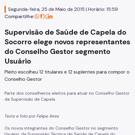
Agenda do Secretário
Segunda-feira, 25 de Maio de 2015 | Horário: 15:59
Assessoria de Comunicação - Ascom
Compartilhe:
Assessoria de Planejamento – Asplan
Supervisão de Saúde de Capela do
Assessoria Parlamentar
Socorro elege novos representantes
Atenção Básica
do Conselho Gestor segmento
Usuário
Atenção Especializada
Pleito escolheu 12 titulares e 12 suplentes para compor o
Atenção Hospitalar
Conselho Gestor
Atenção Integral às Pessoas em Situação de Acumulação
Parte dos conselheiros eleitos para atuar no Conselho Gestor
Biblioteca de Saúde
da Supervisão de Capela
Cadastro Nacional de Estabelecimento de Saúde (CNES)
Texto e foto por Felipe Aires
Comitê de Ética em Pesquisa com Seres Humanos
Os novos integrantes do Conselho Gestor no segmento
Conselho Municipal de Saúde
Usuário, da Supervisão Técnica de Saúde de Capela do