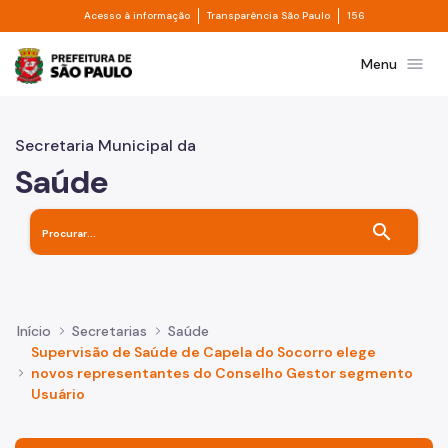
Divisor de acesso à informação
Divisor de transpa
Pular para o Conteúdo principal
Acesso à informação
Transparência São Paulo
156
Prefeitura de São Paulo
menu
Menu
Secretaria Municipal da
Saúde
search
Início
Secretarias
Saúde
Supervisão de Saúde de Capela do Socorro elege
novos representantes do Conselho Gestor segmento
Usuário