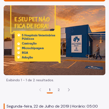
Acesso à Informação
Imagem de um cachorro caramelo e uma gata rajada, olha
Participação Social
Quadro de Serviços
Acesso à Proteção de Dados Pessoais
Organização
Quem é quem
Coordenadorias de Saúde
Supervisões de Saúde
Exibindo 1 - 1 de 2 resultados.
Estabelecimentos e Serviços de Saúde
1
2
Missão, Visão e Valores
Agenda do Secretário
Segunda-feira, 22 de Julho de 2019 | Horário: 05:00