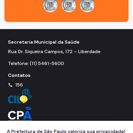
Notícias
Ouvidoria
Proteção de Dados e Privacidade
Secretaria Municipal da Saúde
SAMU 192
Rua Dr. Siqueira Campos, 172 – Liberdade
Tecnologia da Informação e Comunicação
Telefone: (11) 5461-5600
Vigilância em Saúde
Contatos
156
call
A Prefeitura de São Paulo valoriza sua privacidade!