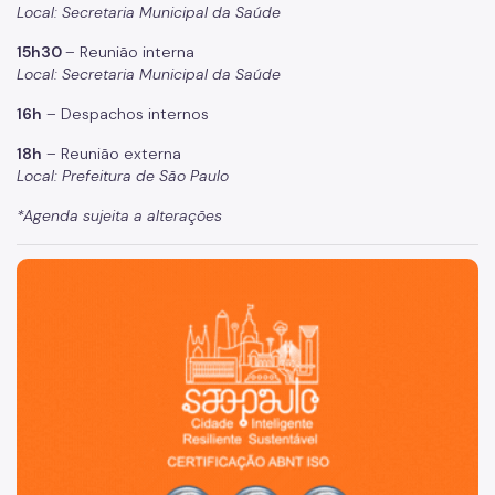
Local: Secretaria Municipal da Saúde
Coordenadoria de Informação em Saúde
15h30
– Reunião interna
Infecções Sexualmente Transmissíveis - IST/AIDS
Local: Secretaria Municipal da Saúde
Epidemiologia e Informação - CEInfo
16h
– Despachos internos
Escola Municipal de Saúde - EMS
18h
– Reunião externa
Local: Prefeitura de São Paulo
Gestão de Pessoas
*Agenda sujeita a alterações
Gestão Participativa
Hospital do Servidor Público Municipal
São Paulo, cidade inteligente, resiliente e sustentável
Judicialização da Saúde
Licitações e Compras Públicas
Atas de Registro de Preços
Editais / Consulta Pública
Manuais de Identidade Visual