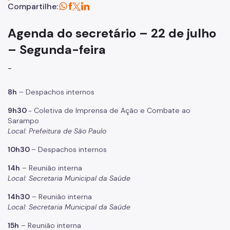
Assessoria de Comunicação - Ascom
Compartilhe:
Assessoria de Planejamento – Asplan
Agenda do secretário – 22 de julho
Assessoria Parlamentar
– Segunda-feira
Atenção Básica
-
Atenção Especializada
8h
– Despachos internos
Atenção Hospitalar
9h30
- Coletiva de Imprensa de Ação e Combate ao
Atenção Integral às Pessoas em Situação de Acumulação
Sarampo
Local: Prefeitura de São Paulo
Biblioteca de Saúde
10h30
– Despachos internos
Cadastro Nacional de Estabelecimento de Saúde (CNES)
14h
– Reunião interna
Local: Secretaria Municipal da Saúde
Comitê de Ética em Pesquisa com Seres Humanos
14h30
– Reunião interna
Conselho Municipal de Saúde
Local: Secretaria Municipal da Saúde
Coordenadoria de Controle Interno
15h
– Reunião interna