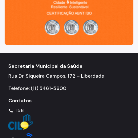
Manuais de Identidade Visual
Notícias
Ouvidoria
Proteção de Dados e Privacidade
SAMU 192
Tecnologia da Informação e Comunicação
Secretaria Municipal da Saúde
Vigilância em Saúde
Rua Dr. Siqueira Campos, 172 – Liberdade
Telefone: (11) 5461-5600
Contatos
156
call