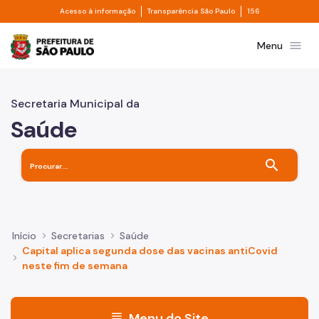
Divisor de acesso à informação
Divisor de transpa
Pular para o Conteúdo principal
Acesso à informação
Transparência São Paulo
156
Prefeitura de São Paulo
menu
Menu
Secretaria Municipal da
Saúde
search
Início
Secretarias
Saúde
Capital aplica segunda dose das vacinas antiCovid
neste fim de semana
menu
Menu do Site