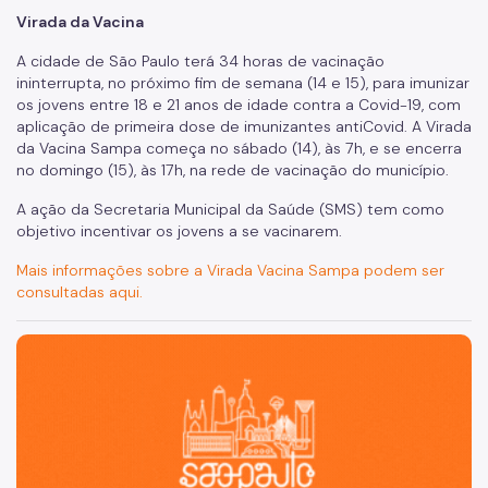
Virada da Vacina
Coordenadoria de Informação em Saúde
A cidade de São Paulo terá 34 horas de vacinação
Infecções Sexualmente Transmissíveis - IST/AIDS
ininterrupta, no próximo fim de semana (14 e 15), para imunizar
os jovens entre 18 e 21 anos de idade contra a Covid-19, com
Epidemiologia e Informação - CEInfo
aplicação de primeira dose de imunizantes antiCovid. A Virada
da Vacina Sampa começa no sábado (14), às 7h, e se encerra
Escola Municipal de Saúde - EMS
no domingo (15), às 17h, na rede de vacinação do município.
Gestão de Pessoas
A ação da Secretaria Municipal da Saúde (SMS) tem como
objetivo incentivar os jovens a se vacinarem.
Gestão Participativa
Mais informações sobre a Virada Vacina Sampa podem ser
Hospital do Servidor Público Municipal
consultadas aqui.
Judicialização da Saúde
São Paulo, cidade inteligente, resiliente e sustentável
Licitações e Compras Públicas
Atas de Registro de Preços
Editais / Consulta Pública