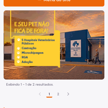
Acesso à Informação
Imagem de um cachorro caramelo e uma gata rajada, olha
Participação Social
Quadro de Serviços
Acesso à Proteção de Dados Pessoais
Organização
Quem é quem
Coordenadorias de Saúde
Supervisões de Saúde
Exibindo 1 - 1 de 2 resultados.
Estabelecimentos e Serviços de Saúde
1
2
Missão, Visão e Valores
Agenda do Secretário