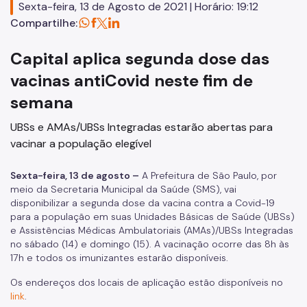
Sexta-feira, 13 de Agosto de 2021 | Horário: 19:12
Assessoria de Comunicação - Ascom
Compartilhe:
Assessoria de Planejamento – Asplan
Capital aplica segunda dose das
Assessoria Parlamentar
vacinas antiCovid neste fim de
Atenção Básica
semana
Atenção Especializada
UBSs e AMAs/UBSs Integradas estarão abertas para
vacinar a população elegível
Atenção Hospitalar
Atenção Integral às Pessoas em Situação de Acumulação
Sexta-feira, 13 de agosto –
A Prefeitura de São Paulo, por
meio da Secretaria Municipal da Saúde (SMS), vai
Biblioteca de Saúde
disponibilizar a segunda dose da vacina contra a Covid-19
para a população em suas Unidades Básicas de Saúde (UBSs)
Cadastro Nacional de Estabelecimento de Saúde (CNES)
e Assistências Médicas Ambulatoriais (AMAs)/UBSs Integradas
no sábado (14) e domingo (15). A vacinação ocorre das 8h às
Comitê de Ética em Pesquisa com Seres Humanos
17h e todos os imunizantes estarão disponíveis.
Conselho Municipal de Saúde
Os endereços dos locais de aplicação estão disponíveis no
link
.
Coordenadoria de Controle Interno