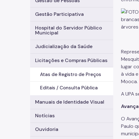
Gestão de Pessoas
Gestão Participativa
Hospital do Servidor Público
Municipal
Judicialização da Saúde
Represe
Mesquit
Licitações e Compras Públicas
lugar c
à vida 
Atas de Registro de Preços
Mooca.
Editais / Consulta Pública
A UPA s
Manuais de Identidade Visual
Avança
Notícias
O Avanç
Paulo q
Ouvidoria
municip