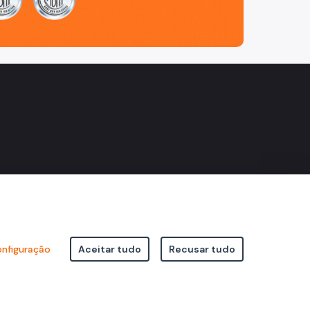
nfiguração
Aceitar tudo
Recusar tudo
icipal de São Paulo Viaduto do Cha, 15 - Centro - CEP: 01002-020