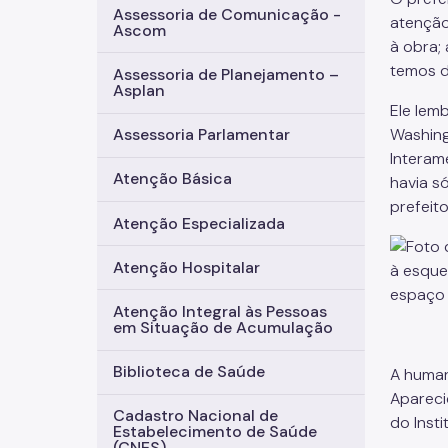
Assessoria de Comunicação -
atenção
Ascom
à obra;
temos d
Assessoria de Planejamento –
Asplan
Ele lem
Washing
Assessoria Parlamentar
Interam
Atenção Básica
havia s
prefeito
Atenção Especializada
Atenção Hospitalar
Atenção Integral às Pessoas
em Situação de Acumulação
Biblioteca de Saúde
A human
Apareci
Cadastro Nacional de
do Inst
Estabelecimento de Saúde
(CNES)