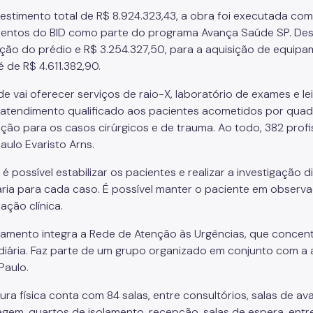
estimento total de R$ 8.924.323,43, a obra foi executada com
mentos do BID como parte do programa Avança Saúde SP. Dess
ção do prédio e R$ 3.254.327,50, para a aquisição de equipa
 de R$ 4.611.382,90.
e vai oferecer serviços de raio-X, laboratório de exames e lei
 atendimento qualificado aos pacientes acometidos por quadr
nção para os casos cirúrgicos e de trauma. Ao todo, 382 profi
aulo Evaristo Arns.
 é possível estabilizar os pacientes e realizar a investigação d
ria para cada caso. É possível manter o paciente em observ
zação clínica.
amento integra a Rede de Atenção às Urgências, que concen
diária. Faz parte de um grupo organizado em conjunto com a a
Paulo.
ura física conta com 84 salas, entre consultórios, salas de ava
gem, quartos de isolamento, recepção, salas de espera, entr