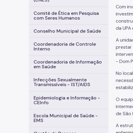
Com inv
Comitê de Ética em Pesquisa
investi
com Seres Humanos
constru
da UPA é
Conselho Municipal de Saúde
A unidad
Coordenadoria de Controle
prestar
Interno
interve
- Dom P
Coordenadoria de Informação
em Saúde
No local
Infecções Sexualmente
necessá
Transmissíveis - IST/AIDS
estabili
Epidemiologia e Informação -
O equip
CEInfo
interme
de São 
Escola Municipal de Saúde -
EMS
A estrut
enferma