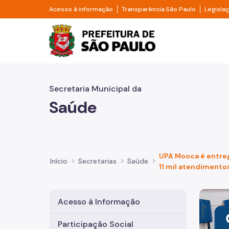
Pular para o Conteúdo principal
Divisor de acesso à informação
Divisor d
Acesso à informação
Transparência São Paulo
Legisla
Prefeitura de São Pa
Secretaria Municipal da
Saúde
UPA Mooca é entre
Início
Secretarias
Saúde
11 mil atendimento
Imagem 
Acesso à Informação
Participação Social