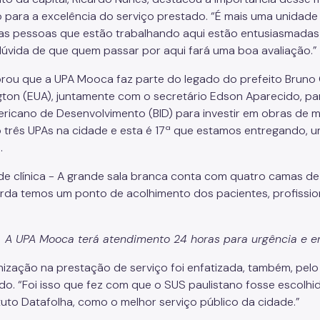
 para a excelência do serviço prestado. “É mais uma unidade 
 as pessoas que estão trabalhando aqui estão entusiasmadas 
úvida de que quem passar por aqui fará uma boa avaliação.”
brou que a UPA Mooca faz parte do legado do prefeito Brun
ton (EUA), juntamente com o secretário Edson Aparecido, pa
ericano de Desenvolvimento (BID) para investir em obras de m
ó três UPAs na cidade e esta é 17ª que estamos entregando, u
.
A UPA Mooca terá atendimento 24 horas para urgência e 
ização na prestação de serviço foi enfatizada, também, pelo
do. “Foi isso que fez com que o SUS paulistano fosse escolh
ituto Datafolha, como o melhor serviço público da cidade.”