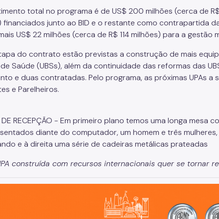
timento total no programa é de US$ 200 milhões (cerca de R$ 
) financiados junto ao BID e o restante como contrapartida d
 mais US$ 22 milhões (cerca de R$ 114 milhões) para a gestão 
tapa do contrato estão previstas a construção de mais equ
 de Saúde (UBSs), além da continuidade das reformas das UB
to e duas contratadas. Pelo programa, as próximas UPAs a s
es e Parelheiros.
PA construída com recursos internacionais quer se tornar re
o, cidade inteligente, resiliente e sustentável