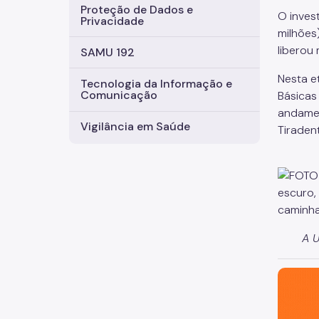
Proteção de Dados e
O inves
Privacidade
milhões
liberou
SAMU 192
Nesta e
Tecnologia da Informação e
Comunicação
Básicas
andamen
Vigilância em Saúde
Tiradent
A U
São Paul