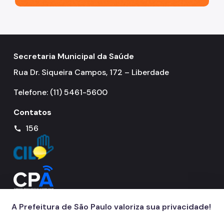
Coordenadoria de Controle Interno
Coordenadoria de Informação em Saúde
Infecções Sexualmente Transmissíveis - IST/AIDS
Secretaria Municipal da Saúde
Epidemiologia e Informação - CEInfo
Rua Dr. Siqueira Campos, 172 – Liberdade
Escola Municipal de Saúde - EMS
Telefone: (11) 5461-5600
Gestão de Pessoas
Contatos
Gestão Participativa
156
call
Hospital do Servidor Público Municipal
Judicialização da Saúde
Licitações e Compras Públicas
Atas de Registro de Preços
A Prefeitura de São Paulo valoriza sua privacidade!
Editais / Consulta Pública