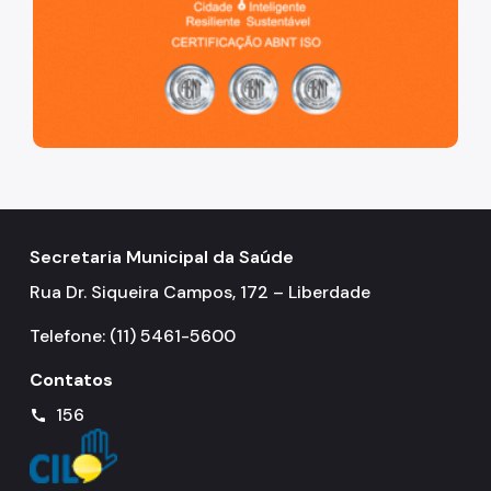
Notícias
Ouvidoria
Proteção de Dados e Privacidade
SAMU 192
Tecnologia da Informação e Comunicação
Vigilância em Saúde
Secretaria Municipal da Saúde
Rua Dr. Siqueira Campos, 172 – Liberdade
Telefone: (11) 5461-5600
Contatos
156
call