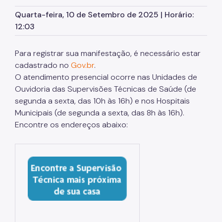
Assessoria de Planejamento – Asplan
Quarta-feira, 10 de Setembro de 2025 | Horário:
12:03
Assessoria Parlamentar
Atenção Básica
Para registrar sua manifestação, é necessário estar
cadastrado no
Gov.br
.
Atenção Especializada
O atendimento presencial ocorre nas Unidades de
Atenção Hospitalar
Ouvidoria das Supervisões Técnicas de Saúde (de
segunda a sexta, das 10h às 16h) e nos Hospitais
Atenção Integral às Pessoas em Situação de
Municipais (de segunda a sexta, das 8h às 16h).
Acumulação
Encontre os endereços abaixo:
Biblioteca de Saúde
Cadastro Nacional de Estabelecimento de Saúde
(CNES)
Comitê de Ética em Pesquisa com Seres Humanos
Conselho Municipal de Saúde
Coordenadoria de Controle Interno