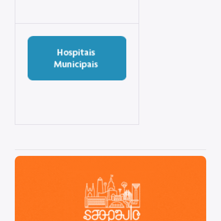
Coordenadoria de Informação em Saúde
Infecções Sexualmente Transmissíveis - IST/AIDS
Epidemiologia e Informação - CEInfo
Escola Municipal de Saúde - EMS
Gestão de Pessoas
Gestão Participativa
Hospital do Servidor Público Municipal
Judicialização da Saúde
Licitações e Compras Públicas
São Paulo, cidade inteligente, resiliente e sustentável
Atas de Registro de Preços
Editais / Consulta Pública
Manuais de Identidade Visual