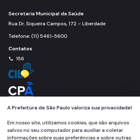
Coordenadoria de Informação em Saúde
Secretaria Municipal da Saúde
Infecções Sexualmente Transmissíveis - IST/AIDS
Rua Dr. Siqueira Campos, 172 – Liberdade
Epidemiologia e Informação - CEInfo
Telefone: (11) 5461-5600
Escola Municipal de Saúde - EMS
Contatos
Gestão de Pessoas
156
call
Gestão Participativa
Hospital do Servidor Público Municipal
Judicialização da Saúde
Licitações e Compras Públicas
A Prefeitura de São Paulo valoriza sua privacidade!
Atas de Registro de Preços
Em nosso site, utilizamos cookies, que são arquivos
Editais / Consulta Pública
salvos no seu computador para auxiliar a coletar
informações sobre suas preferências e sobre outras
Manuais de Identidade Visual