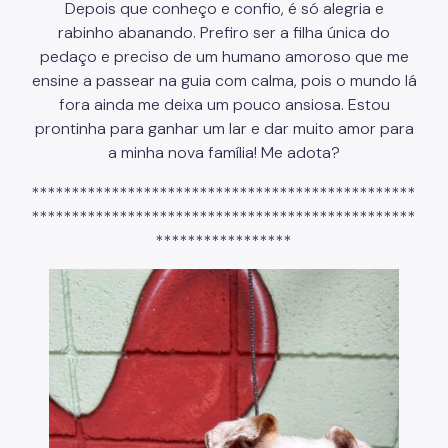
Depois que conheço e confio, é só alegria e
rabinho abanando. Prefiro ser a filha única do
Notícias
pedaço e preciso de um humano amoroso que me
Ouvidoria
ensine a passear na guia com calma, pois o mundo lá
fora ainda me deixa um pouco ansiosa. Estou
Proteção de Dados e Privacidade
prontinha para ganhar um lar e dar muito amor para
SAMU 192
a minha nova família! Me adota?
Tecnologia da Informação e Comunicação
************************************************
************************************************
Vigilância em Saúde
*****************