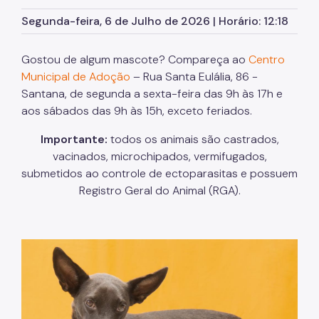
Assessoria de Planejamento – Asplan
Segunda-feira, 6 de Julho de 2026 | Horário: 12:18
Assessoria Parlamentar
Gostou de algum mascote? Compareça ao
Centro
Atenção Básica
Municipal de Adoção
– Rua Santa Eulália, 86 -
Santana, de segunda a sexta-feira das 9h às 17h e
Atenção Especializada
aos sábados das 9h às 15h, exceto feriados.
Atenção Hospitalar
Importante:
todos os animais são castrados,
Atenção Integral às Pessoas em Situação de
vacinados, microchipados, vermifugados,
Acumulação
submetidos ao controle de ectoparasitas e possuem
Biblioteca de Saúde
Registro Geral do Animal (RGA).
Cadastro Nacional de Estabelecimento de Saúde
(CNES)
Comitê de Ética em Pesquisa com Seres Humanos
Conselho Municipal de Saúde
Coordenadoria de Controle Interno