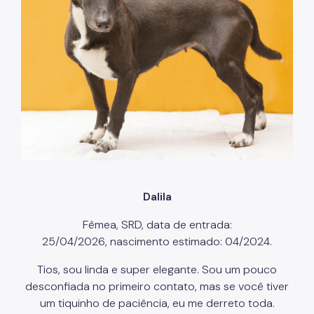
Coordenadoria de Informação em Saúde
Infecções Sexualmente Transmissíveis - IST/AIDS
Epidemiologia e Informação - CEInfo
Escola Municipal de Saúde - EMS
Gestão de Pessoas
Gestão Participativa
Hospital do Servidor Público Municipal
Dalila
Judicialização da Saúde
Fêmea, SRD, data de entrada:
Licitações e Compras Públicas
25/04/2026, nascimento estimado: 04/2024.
Atas de Registro de Preços
Tios, sou linda e super elegante. Sou um pouco
Editais / Consulta Pública
desconfiada no primeiro contato, mas se você tiver
um tiquinho de paciência, eu me derreto toda.
Manuais de Identidade Visual