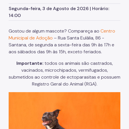
Assessoria de Planejamento – Asplan
Segunda-feira, 3 de Agosto de 2026 | Horário:
14:00
Assessoria Parlamentar
Atenção Básica
Gostou de algum mascote? Compareça ao
Centro
Municipal de Adoção
– Rua Santa Eulália, 86 -
Atenção Especializada
Santana, de segunda a sexta-feira das 9h às 17h e
Atenção Hospitalar
aos sábados das 9h às 15h, exceto feriados.
Atenção Integral às Pessoas em Situação de
Importante:
todos os animais são castrados,
Acumulação
vacinados, microchipados, vermifugados,
Biblioteca de Saúde
submetidos ao controle de ectoparasitas e possuem
Registro Geral do Animal (RGA).
Cadastro Nacional de Estabelecimento de Saúde
(CNES)
Comitê de Ética em Pesquisa com Seres Humanos
Conselho Municipal de Saúde
Coordenadoria de Controle Interno