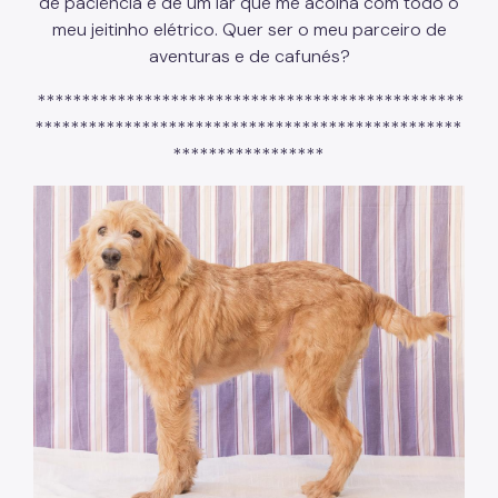
de paciência e de um lar que me acolha com todo o
meu jeitinho elétrico. Quer ser o meu parceiro de
aventuras e de cafunés?
************************************************
************************************************
*****************