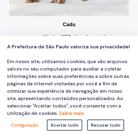
Cadu
Macho, SRD, data de entrada:
21/10/2025, nascimento estimado: 12/2020
.
A Prefeitura de São Paulo valoriza sua privacidade!
Amigos, me chamo Cadu e sou o que chamam
Em nosso site, utilizamos cookies, que são arquivos
de "rebaixadinho". Tenho perninhas curtas, mas
salvos no seu computador para auxiliar a coletar
um coração enorme que quase encosta no
informações sobre suas preferências e sobre outras
chão. Sou caramelo e parece que agora isso é
páginas da internet visitadas por você a fim de
fashion
. Ah, já passei por um susto e precisei
otimizar sua experiência de navegação em nosso
de uma cirurgia, mas ó
...
estou novinho em
site, apresentando conteúdos personalizados. Ao
folha
.
Sou muito bonzinho, adoro uma farra e
selecionar "Aceitar todos", você consente com a
não dispenso uma brincadeira. Só estou
utilização de cookies.
Saiba mais
esperando alguém muito especial que queira
me adotar. Vamos ser melhores amigos?
Configuração
Aceitar tudo
Recusar tudo
************************************************