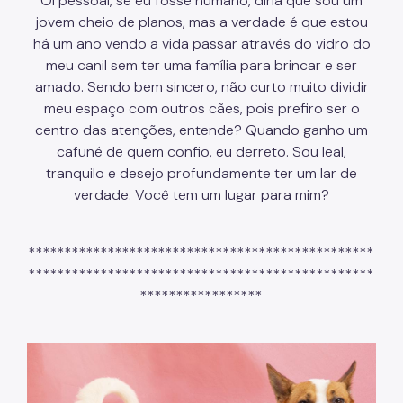
Oi pessoal, se eu fosse humano, diria que sou um
jovem cheio de planos, mas a verdade é que estou
há um ano vendo a vida passar através do vidro do
meu canil sem ter uma família para brincar e ser
amado. Sendo bem sincero, não curto muito dividir
meu espaço com outros cães, pois prefiro ser o
centro das atenções, entende? Quando ganho um
cafuné de quem confio, eu derreto. Sou leal,
tranquilo e desejo profundamente ter um lar de
verdade. Você tem um lugar para mim?
************************************************
************************************************
*****************