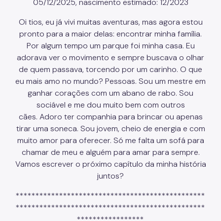
05/12/2025, nascimento estimado: 12/2023
Oi tios, eu já vivi muitas aventuras, mas agora estou
pronto para a maior delas: encontrar minha família.
Por algum tempo um parque foi minha casa. Eu
adorava ver o movimento e sempre buscava o olhar
de quem passava, torcendo por um carinho. O que
eu mais amo no mundo? Pessoas. Sou um mestre em
ganhar corações com um abano de rabo. Sou
sociável e me dou muito bem com outros
cães. Adoro ter companhia para brincar ou apenas
tirar uma soneca. Sou jovem, cheio de energia e com
muito amor para oferecer. Só me falta um sofá para
chamar de meu e alguém para amar para sempre.
Vamos escrever o próximo capítulo da minha história
juntos?
************************************************
************************************************
*****************