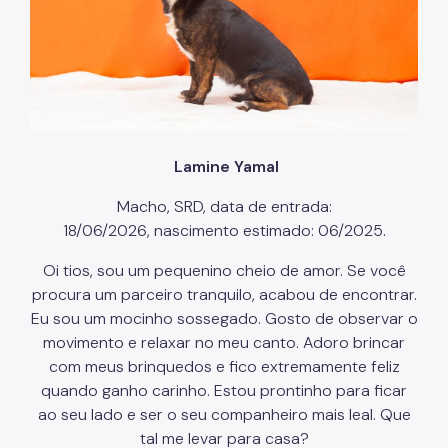
Coordenadoria de Informação em Saúde
Infecções Sexualmente Transmissíveis - IST/AIDS
Epidemiologia e Informação - CEInfo
Escola Municipal de Saúde - EMS
Lamine Yamal
Gestão de Pessoas
Macho, SRD, data de entrada:
Gestão Participativa
18/06/2026, nascimento estimado: 06/2025.
Hospital do Servidor Público Municipal
Oi tios, sou um pequenino cheio de amor. Se você
Judicialização da Saúde
procura um parceiro tranquilo, acabou de encontrar.
Eu sou um mocinho sossegado. Gosto de observar o
Licitações e Compras Públicas
movimento e relaxar no meu canto. Adoro brincar
com meus brinquedos e fico extremamente feliz
Atas de Registro de Preços
quando ganho carinho. Estou prontinho para ficar
Editais / Consulta Pública
ao seu lado e ser o seu companheiro mais leal. Que
tal me levar para casa?
Manuais de Identidade Visual