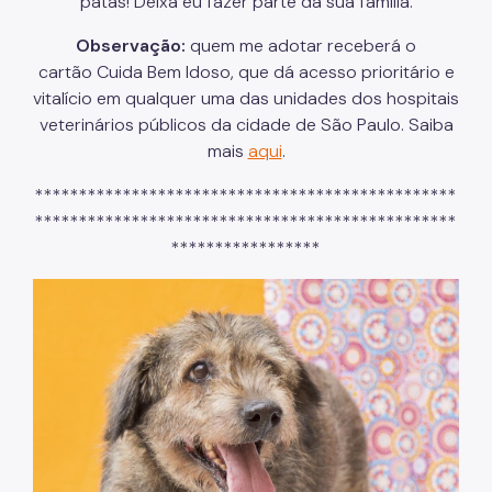
patas! Deixa eu fazer parte da sua família.
Observação:
quem me adotar receberá o
cartão Cuida Bem Idoso, que dá acesso prioritário e
vitalício em qualquer uma das unidades dos hospitais
veterinários públicos da cidade de São Paulo. Saiba
mais
aqui
.
************************************************
************************************************
*****************