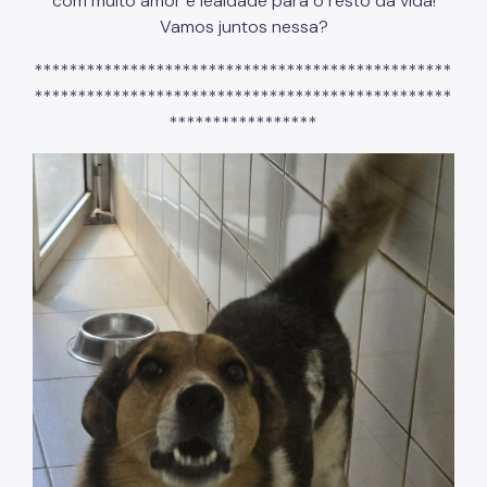
com muito amor e lealdade para o resto da vida!
Vamos juntos nessa?
************************************************
************************************************
*****************