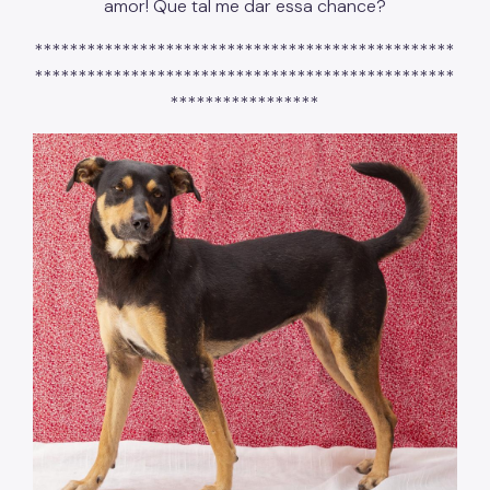
amor! Que tal me dar essa chance?
************************************************
************************************************
*****************