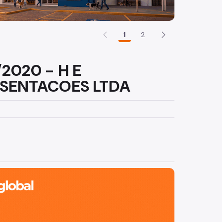
1
2
/2020 - H E
ESENTACOES LTDA