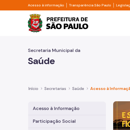
Pular para o Conteúdo principal
Divisor de acesso à informação
Divisor d
Acesso à informação
Transparência São Paulo
Legisla
Prefeitura de São Pa
Secretaria Municipal da
Saúde
Início
Secretarias
Saúde
Acesso à Informaç
Imagem 
Acesso à Informação
Participação Social