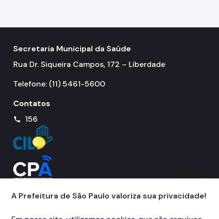
Coordenadoria de Informação em Saúde
Infecções Sexualmente Transmissíveis - IST/AIDS
Epidemiologia e Informação - CEInfo
Secretaria Municipal da Saúde
Rua Dr. Siqueira Campos, 172 – Liberdade
Escola Municipal de Saúde - EMS
Telefone: (11) 5461-5600
Gestão de Pessoas
Contatos
Gestão Participativa
156
call
Hospital do Servidor Público Municipal
Judicialização da Saúde
Licitações e Compras Públicas
Atas de Registro de Preços
A Prefeitura de São Paulo valoriza sua privacidade!
Editais / Consulta Pública
Manuais de Identidade Visual