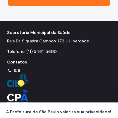
Coordenadoria de Informação em Saúde
Infecções Sexualmente Transmissíveis - IST/AIDS
Epidemiologia e Informação - CEInfo
Secretaria Municipal da Saúde
Escola Municipal de Saúde - EMS
Rua Dr. Siqueira Campos, 172 – Liberdade
Gestão de Pessoas
Telefone: (11) 5461-5600
Gestão Participativa
Contatos
Hospital do Servidor Público Municipal
156
call
Judicialização da Saúde
Licitações e Compras Públicas
Atas de Registro de Preços
Editais / Consulta Pública
A Prefeitura de São Paulo valoriza sua privacidade!
Manuais de Identidade Visual