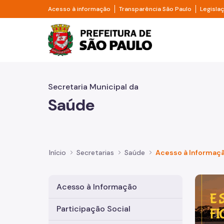
Pular para o Conteúdo principal
Divisor de acesso à informação
Divisor d
Acesso à informação
Transparência São Paulo
Legisla
Prefeitura de São Pa
Secretaria Municipal da
Saúde
Início
Secretarias
Saúde
Acesso à Informaç
Imagem 
Acesso à Informação
Participação Social