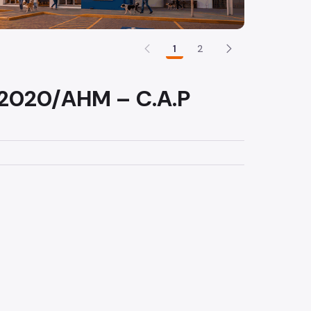
1
2
/2020/AHM – C.A.P