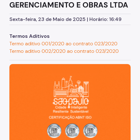
GERENCIAMENTO E OBRAS LTDA
Assessoria de Planejamento – Asplan
Sexta-feira, 23 de Maio de 2025 | Horário: 16:49
Assessoria Parlamentar
Atenção Básica
Termos Aditivos
Termo aditivo 001/2020 ao contrato 023/2020
Atenção Especializada
Termo aditivo 002/2020 ao contrato 023/2020
Atenção Hospitalar
São Paulo, cidade inteligente, resiliente e sustentável
Atenção Integral às Pessoas em Situação de
Acumulação
Biblioteca de Saúde
Cadastro Nacional de Estabelecimento de Saúde
(CNES)
Comitê de Ética em Pesquisa com Seres Humanos
Conselho Municipal de Saúde
Coordenadoria de Controle Interno