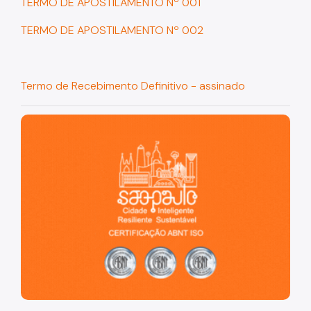
TERMO DE APOSTILAMENTO Nº 001
Coordenadoria de Informação em Saúde
TERMO DE APOSTILAMENTO Nº 002
Infecções Sexualmente Transmissíveis - IST/AIDS
Epidemiologia e Informação - CEInfo
Termo de Recebimento Definitivo - assinado
Escola Municipal de Saúde - EMS
Gestão de Pessoas
São Paulo, cidade inteligente, resiliente e sustentável
Gestão Participativa
Hospital do Servidor Público Municipal
Judicialização da Saúde
Licitações e Compras Públicas
Atas de Registro de Preços
Editais / Consulta Pública
Manuais de Identidade Visual