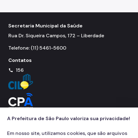
Notícias
Ouvidoria
Secretaria Municipal da Saúde
Proteção de Dados e Privacidade
Rua Dr. Siqueira Campos, 172 – Liberdade
SAMU 192
Telefone: (11) 5461-5600
Tecnologia da Informação e Comunicação
Contatos
Vigilância em Saúde
156
call
A Prefeitura de São Paulo valoriza sua privacidade!
Em nosso site, utilizamos cookies, que são arquivos