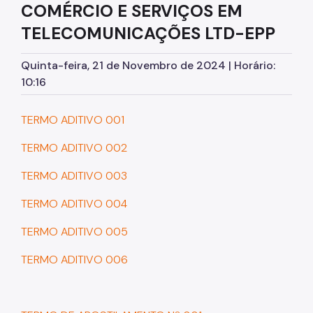
COMÉRCIO E SERVIÇOS EM
Assessoria de Planejamento – Asplan
TELECOMUNICAÇÕES LTD-EPP
Assessoria Parlamentar
Quinta-feira, 21 de Novembro de 2024 | Horário:
Atenção Básica
10:16
Atenção Especializada
TERMO ADITIVO 001
Atenção Hospitalar
TERMO ADITIVO 002
Atenção Integral às Pessoas em Situação de
Acumulação
TERMO ADITIVO 003
Biblioteca de Saúde
TERMO ADITIVO 004
Cadastro Nacional de Estabelecimento de Saúde
(CNES)
TERMO ADITIVO 005
Comitê de Ética em Pesquisa com Seres Humanos
TERMO ADITIVO 006
Conselho Municipal de Saúde
Coordenadoria de Controle Interno