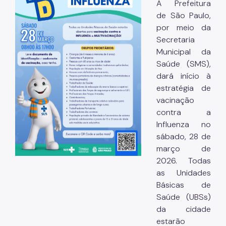
Coordenadoria de Controle Interno
A Prefeitura
de São Paulo,
Coordenadoria de Informação em Saúde
por meio da
Secretaria
Infecções Sexualmente Transmissíveis - IST/AIDS
Municipal da
Epidemiologia e Informação - CEInfo
Saúde (SMS),
dará início à
Escola Municipal de Saúde - EMS
estratégia de
Gestão de Pessoas
vacinação
contra a
Gestão Participativa
Influenza no
sábado, 28 de
Hospital do Servidor Público Municipal
março de
Judicialização da Saúde
2026. Todas
as Unidades
Licitações e Compras Públicas
Básicas de
Atas de Registro de Preços
Saúde (UBSs)
da cidade
Editais / Consulta Pública
estarão