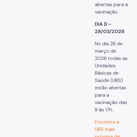
abertas para a
Manuais de Identidade Visual
vacinação.
Notícias
DIA D -
Ouvidoria
28/03/2026
Proteção de Dados e Privacidade
No dia 28 de
março de
SAMU 192
2026 todas as
Tecnologia da Informação e Comunicação
Unidades
Básicas de
Vigilância em Saúde
Saúde (UBS)
estão abertas
para a
vacinação das
8 às 17h.
Encontre a
UBS mais
próxima de