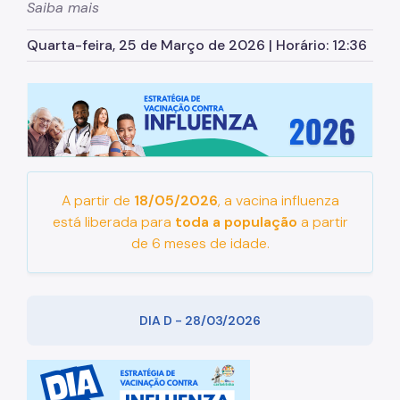
Saiba mais
Assessoria de Comunicação - Ascom
Assessoria de Planejamento – Asplan
Quarta-feira, 25 de Março de 2026 | Horário: 12:36
Assessoria Parlamentar
Atenção Básica
Atenção Especializada
Atenção Hospitalar
A partir de
18/05/2026
, a vacina influenza
Atenção Integral às Pessoas em Situação de
está liberada para
toda a população
a partir
Acumulação
de 6 meses de idade.
Biblioteca de Saúde
Cadastro Nacional de Estabelecimento de Saúde
(CNES)
DIA D - 28/03/2026
Comitê de Ética em Pesquisa com Seres Humanos
Conselho Municipal de Saúde