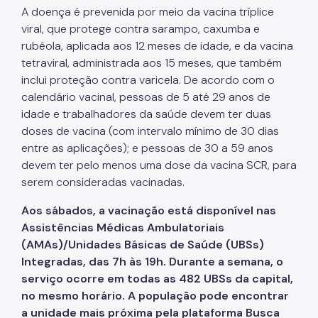
Coordenadoria de Controle Interno
A doença é prevenida por meio da vacina tríplice
viral, que protege contra sarampo, caxumba e
Coordenadoria de Informação em Saúde
rubéola, aplicada aos 12 meses de idade, e da vacina
Infecções Sexualmente Transmissíveis - IST/AIDS
tetraviral, administrada aos 15 meses, que também
inclui proteção contra varicela. De acordo com o
Epidemiologia e Informação - CEInfo
calendário vacinal, pessoas de 5 até 29 anos de
Escola Municipal de Saúde - EMS
idade e trabalhadores da saúde devem ter duas
doses de vacina (com intervalo mínimo de 30 dias
Gestão de Pessoas
entre as aplicações); e pessoas de 30 a 59 anos
devem ter pelo menos uma dose da vacina SCR, para
Gestão Participativa
serem consideradas vacinadas.
Hospital do Servidor Público Municipal
Aos sábados, a vacinação está disponível nas
Judicialização da Saúde
Assistências Médicas Ambulatoriais
(AMAs)/Unidades Básicas de Saúde (UBSs)
Licitações e Compras Públicas
Integradas, das 7h às 19h. Durante a semana, o
Atas de Registro de Preços
serviço ocorre em todas as 482 UBSs da capital,
no mesmo horário. A população pode encontrar
Editais / Consulta Pública
a unidade mais próxima pela plataforma Busca