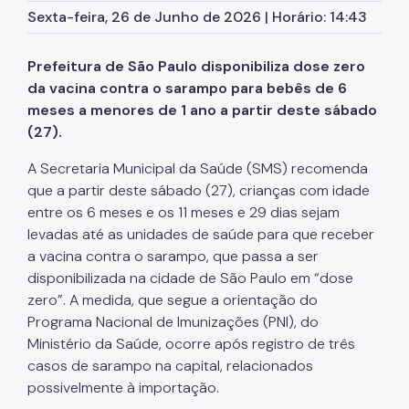
Assessoria de Comunicação - Ascom
Sexta-feira, 26 de Junho de 2026 | Horário: 14:43
Assessoria de Planejamento – Asplan
Prefeitura de São Paulo disponibiliza dose zero
Assessoria Parlamentar
da vacina contra o sarampo para bebês de 6
meses a menores de 1 ano a partir deste sábado
Atenção Básica
(27).
Atenção Especializada
A Secretaria Municipal da Saúde (SMS) recomenda
Atenção Hospitalar
que a partir deste sábado (27), crianças com idade
entre os 6 meses e os 11 meses e 29 dias sejam
Atenção Integral às Pessoas em Situação de
Acumulação
levadas até as unidades de saúde para que receber
a vacina contra o sarampo, que passa a ser
Biblioteca de Saúde
disponibilizada na cidade de São Paulo em “dose
Cadastro Nacional de Estabelecimento de Saúde
zero”. A medida, que segue a orientação do
(CNES)
Programa Nacional de Imunizações (PNI), do
Ministério da Saúde, ocorre após registro de três
Comitê de Ética em Pesquisa com Seres Humanos
casos de sarampo na capital, relacionados
Conselho Municipal de Saúde
possivelmente à importação.