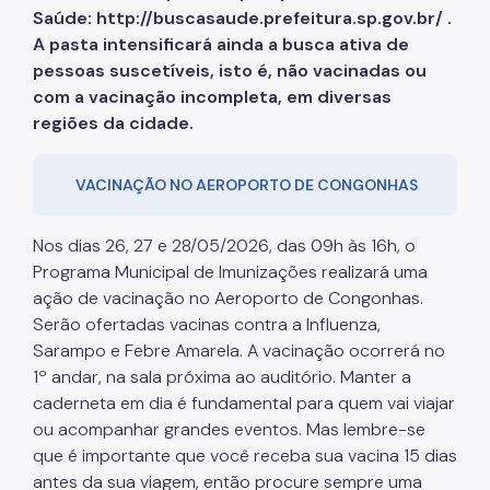
Saúde: http://buscasaude.prefeitura.sp.gov.br/ .
Manuais de Identidade Visual
A pasta intensificará ainda a busca ativa de
Notícias
pessoas suscetíveis, isto é, não vacinadas ou
com a vacinação incompleta, em diversas
Ouvidoria
regiões da cidade.
Proteção de Dados e Privacidade
VACINAÇÃO NO AEROPORTO DE CONGONHAS
SAMU 192
Tecnologia da Informação e Comunicação
Nos dias 26, 27 e 28/05/2026, das 09h às 16h, o
Vigilância em Saúde
Programa Municipal de Imunizações realizará uma
ação de vacinação no Aeroporto de Congonhas.
Serão ofertadas vacinas contra a Influenza,
Sarampo e Febre Amarela. A vacinação ocorrerá no
1º andar, na sala próxima ao auditório. Manter a
caderneta em dia é fundamental para quem vai viajar
ou acompanhar grandes eventos. Mas lembre-se
que é importante que você receba sua vacina 15 dias
antes da sua viagem, então procure sempre uma