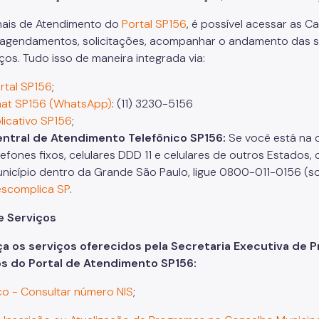
ais de Atendimento do
Portal SP156
, é possível acessar as C
r agendamentos, solicitações, acompanhar o andamento das so
ços. Tudo isso de maneira integrada via:
rtal SP156
;
at SP156 (WhatsApp)
: (11) 3230-5156
licativo SP156
;
ntral de Atendimento Telefônico SP156:
Se você está na c
lefones fixos, celulares DDD 11 e celulares de outros Estados
nicípio dentro da Grande São Paulo, ligue 0800-011-0156 (som
scomplica SP
.
e Serviços
 os serviços oferecidos pela Secretaria Executiva de P
os do Portal de Atendimento SP156:
o - Consultar número NIS
;