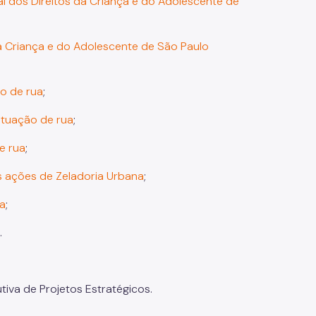
al dos Direitos da Criança e do Adolescente de
da Criança e do Adolescente de São Paulo
ão de rua
;
ituação de rua
;
e rua
;
s ações de Zeladoria Urbana
;
ua
;
.
tiva de Projetos Estratégicos.