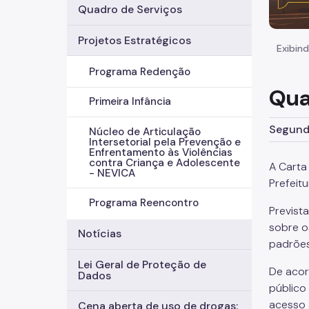
Quadro de Serviços
Projetos Estratégicos
Exibind
Programa Redenção
Qua
Primeira Infância
Segunda
Núcleo de Articulação
Intersetorial pela Prevenção e
Enfrentamento às Violências
contra Criança e Adolescente
A Carta
- NEVICA
Prefeit
Programa Reencontro
Previst
sobre o
Notícias
padrões
Lei Geral de Proteção de
De aco
Dados
público 
acesso 
Cena aberta de uso de drogas: