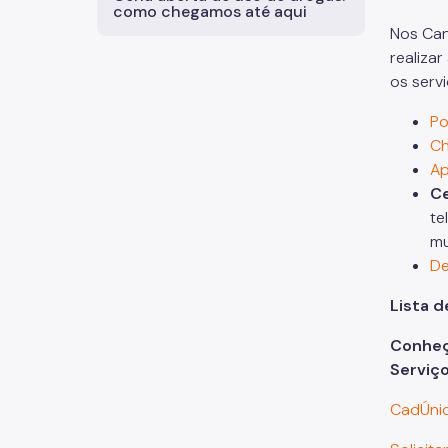
como chegamos até aqui
Nos Can
realiza
os servi
Po
Ch
Ap
Ce
te
mu
De
Lista d
Conheça
Serviç
CadÚnic