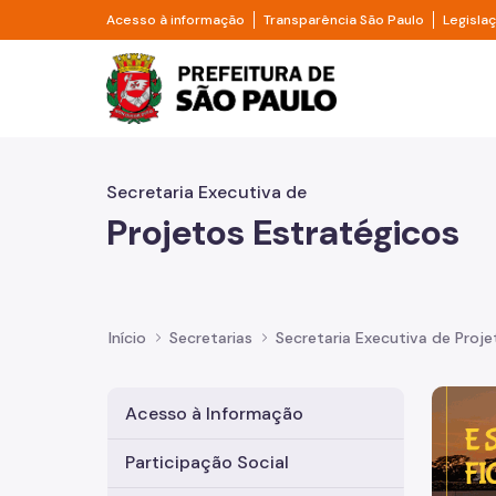
Pular para o Conteúdo principal
Divisor de acesso à informação
Divisor d
Acesso à informação
Transparência São Paulo
Legisla
Prefeitura de São Pa
Secretaria Executiva de
Projetos Estratégicos
Início
Secretarias
Secretaria Executiva de Proje
Imagem 
Acesso à Informação
Participação Social