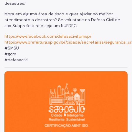
desastres.
Mora em alguma área de risco e quer ajudar no melhor
atendimento a desastres? Se voluntarie na Defesa Civil de
sua Subprefeitura e seja um NUPDEC!
https://www.facebook.com/defesacivil.pmsp/
https://www.prefeitura.sp.gov.br/cidade/secretarias/seguranca_u
#SMSU
#gcm
#defesacivil
São Paulo, cidade inteligente, resiliente e sustentável