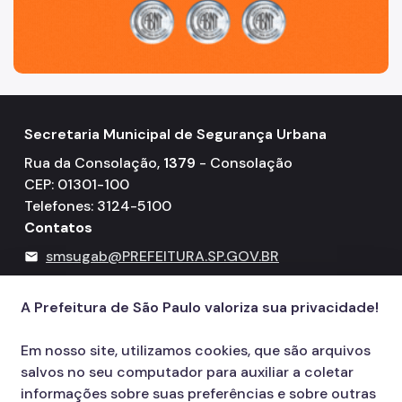
Secretaria Municipal de Segurança Urbana
Rua da Consolação,
1379
- Consolação
CEP: 01301-100
Telefones: 3124-5100
Contatos
smsugab@PREFEITURA.SP.GOV.BR
mail
156
call
A Prefeitura de São Paulo valoriza sua privacidade!
Em nosso site, utilizamos cookies, que são arquivos
salvos no seu computador para auxiliar a coletar
informações sobre suas preferências e sobre outras