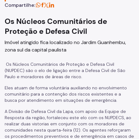
Defesa Civil Municipal
Compartilhe:
Juntas do Serviço Militar
Os Núcleos Comunitários de
Ouvidoria Municipal de Segurança Urbana
Proteção e Defesa Civil
Legislação
Imóvel atingido fica localizado no Jardim Guanhembu,
zona sul da capital paulista
Atas de RP
Os Núcleos Comunitários de Proteção e Defesa Civil
Imprensa
(NUPDEC) são o elo de ligação entre a Defesa Civil de São
Paulo e moradores de áreas de risco.
Eles atuam de forma voluntária auxiliando no envolvimento
comunitário para a contenção dos riscos existentes e a
busca por atendimento em situações de emergência.
A Divisão de Defesa Civil da Lapa, com apoio da Equipe de
Resposta da região, fortaleceu este elo com os NUPDECS, ao
realizar duas vistorias em conjunto com os moradores de
comunidades nesta quarta-feira (12). Os agentes reforçaram
os procedimentos preventivos e de emergência em casos de