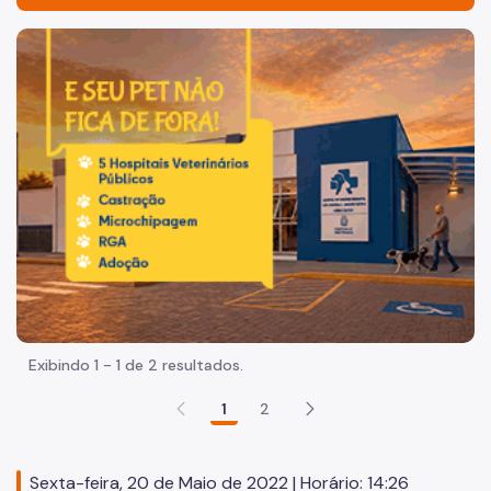
Acesso à Informação
Imagem de um cachorro caramelo e uma gata rajada, olha
Participação Social
Quadro de Serviços
Organização
Quem é Quem
Agenda da Secretária
Órgãos
Guarda Civil Metropolitana
Exibindo 1 - 1 de 2 resultados.
Concurso GCM
1
2
Smart Sampa
Relatório de Transparência Smart Sampa
Sexta-feira, 20 de Maio de 2022 | Horário: 14:26