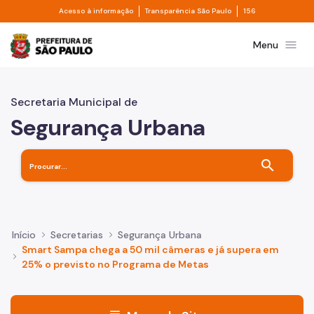
Divisor de acesso à informação
Divisor de transpa
Pular para o Conteúdo principal
Acesso à informação
Transparência São Paulo
156
Prefeitura de São Paulo
menu
Menu
Secretaria Municipal de
Segurança Urbana
search
Início
Secretarias
Segurança Urbana
Smart Sampa chega a 50 mil câmeras e já supera em
25% o previsto no Programa de Metas