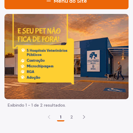
menu
Menu do Site
Acesso à Informação
Imagem de um cachorro caramelo e uma gata rajada, olha
Participação Social
Quadro de Serviços
Organização
Quem é Quem
Agenda da Secretária
Órgãos
Guarda Civil Metropolitana
Exibindo 1 - 1 de 2 resultados.
Concurso GCM
1
2
Smart Sampa
Relatório de Transparência Smart Sampa