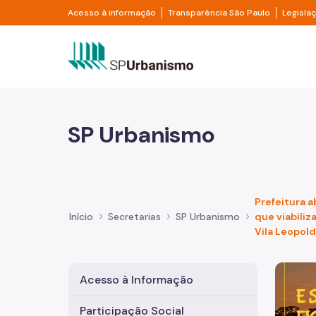
Pular para o Conteúdo principal
Divisor de acesso à informação
Divisor d
Acesso à informação
Transparência São Paulo
Legisla
Prefeitura de São Pa
SP Urbanismo
Prefeitura a
Início
Secretarias
SP Urbanismo
que viabiliz
Vila Leopol
Imagem 
Acesso à Informação
Participação Social