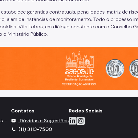
l estabelece garantias contratuais, penalidades, matriz de ri
iro, além de instâncias de monitoramento. Todo o processo int
opoldina-Villa Lobos, em diálogo constante com o Conselho Ge
o o Ministério Público.
o, cidade inteligente, resiliente e sustentável
Contatos
Redes Sociais
Icone do LinkedIn
Icone do Instagram
s –
Dúvidas e Sugestões
mail
(11) 3113-7500
call