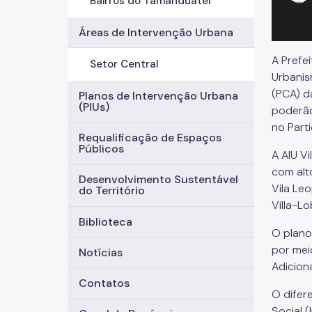
Bairros do Tamanduateí
Áreas de Intervenção Urbana
A Prefe
Setor Central
Urbanism
(PCA) d
Planos de Intervenção Urbana
(PIUs)
poderão
no Part
Requalificação de Espaços
Públicos
A AIU V
com alt
Desenvolvimento Sustentável
Vila Le
do Território
Villa-L
Biblioteca
O plano
por mei
Notícias
Adicion
Contatos
O difer
Social 