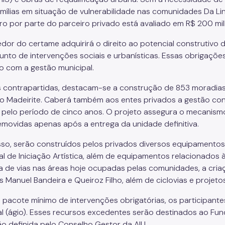
amílias em situação de vulnerabilidade nas comunidades Da Li
iro por parte do parceiro privado está avaliado em R$ 200 mi
dor do certame adquirirá o direito ao potencial construtivo 
unto de intervenções sociais e urbanísticas. Essas obrigaç
o com a gestão municipal.
s contrapartidas, destacam-se a construção de 853 moradia
o Madeirite. Caberá também aos entes privados a gestão c
 pelo período de cinco anos. O projeto assegura o mecanismo
emovidas apenas após a entrega da unidade definitiva.
sso, serão construídos pelos privados diversos equipamento
al de Iniciação Artística, além de equipamentos relacionados 
a de vias nas áreas hoje ocupadas pelas comunidades, a cria
s Manuel Bandeira e Queiroz Filho, além de ciclovias e proje
 pacote mínimo de intervenções obrigatórias, os participante
al (ágio). Esses recursos excedentes serão destinados ao F
ão definida pelo Conselho Gestor da AIU.