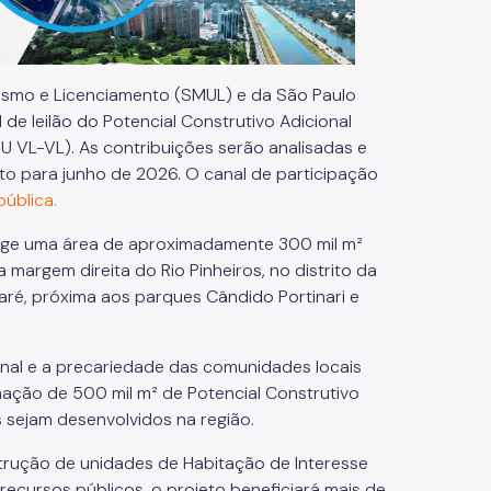
anismo e Licenciamento (SMUL) e da São Paulo
 de leilão do Potencial Construtivo Adicional
IU VL-VL). As contribuições serão analisadas e
sto para junho de 2026. O canal de participação
pública.
range uma área de aproximadamente 300 mil m²
margem direita do Rio Pinheiros, no distrito da
uaré, próxima aos parques Cândido Portinari e
ional e a precariedade das comunidades locais
enação de 500 mil m² de Potencial Construtivo
s sejam desenvolvidos na região.
nstrução de unidades de Habitação de Interesse
recursos públicos, o projeto beneficiará mais de