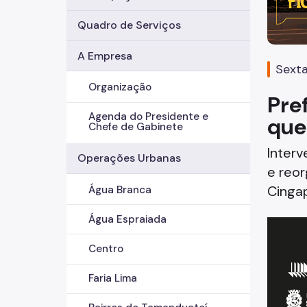
Quadro de Serviços
A Empresa
Sexta
Organização
Pref
Agenda do Presidente e
que
Chefe de Gabinete
Interv
Operações Urbanas
e reor
Cinga
Água Branca
Água Espraiada
Centro
Faria Lima