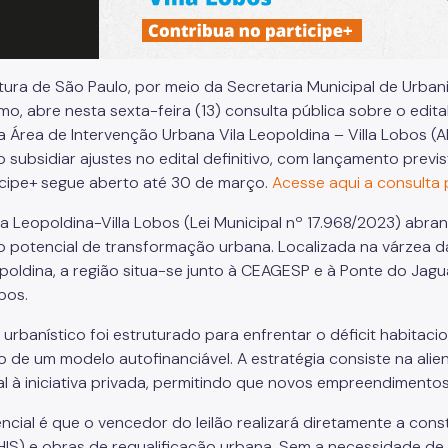
itura de São Paulo, por meio da Secretaria Municipal de Urb
o, abre nesta sexta-feira (13) consulta pública sobre o edital
a Área de Intervenção Urbana Vila Leopoldina – Villa Lobos (A
 subsidiar ajustes no edital definitivo, com lançamento previ
icipe+ segue aberto até 30 de março.
Acesse aqui a consulta 
ila Leopoldina-Villa Lobos (Lei Municipal nº 17.968/2023) ab
o potencial de transformação urbana. Localizada na várzea da 
opoldina, a região situa-se junto à CEAGESP e à Ponte do Jag
obos.
 urbanístico foi estruturado para enfrentar o déficit habitac
o de um modelo autofinanciável. A estratégia consiste na ali
al à iniciativa privada, permitindo que novos empreendimento
encial é que o vencedor do leilão realizará diretamente a co
(HIS) e obras de requalificação urbana. Sem a necessidade de 