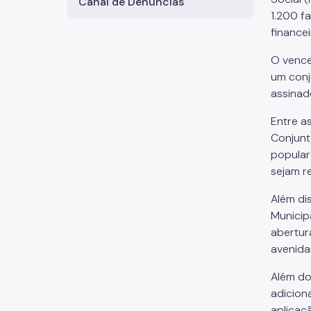
Canal de Denúncias
1.200 f
finance
O vence
um conj
assinad
Entre a
Conjunt
popular
sejam r
Além di
Municip
abertur
avenida
Além do
adicion
aplicaç