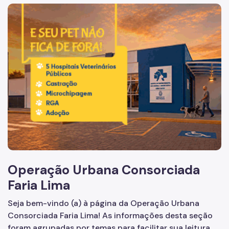
Acesso à Informação
Imagem de um cachorro caramelo e uma gata rajada, olha
Participação Social
Quadro de Serviços
A Empresa
Organização
Agenda do Presidente e Chefe de Gabinete
Operações Urbanas
Água Branca
Operação Urbana Consorciada
Água Espraiada
Faria Lima
Centro
Seja bem-vindo (a) à página da Operação Urbana
Faria Lima
Consorciada Faria Lima! As informações desta seção
Bairros do Tamanduateí
foram agrupadas por temas para facilitar sua leitura.