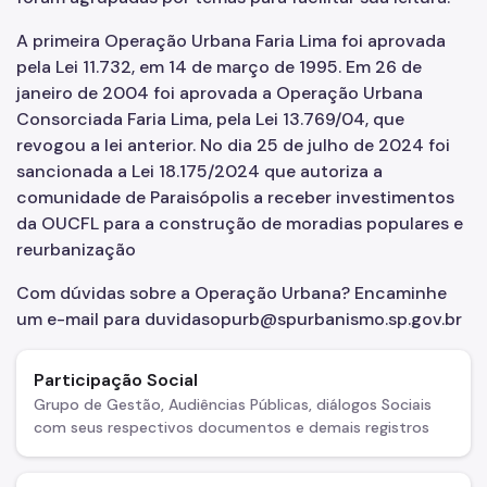
A primeira Operação Urbana Faria Lima foi aprovada
Áreas de Intervenção Urbana
pela Lei 11.732, em 14 de março de 1995. Em 26 de
Setor Central
janeiro de 2004 foi aprovada a Operação Urbana
Consorciada Faria Lima, pela Lei 13.769/04, que
Planos de Intervenção Urbana (PIUs)
revogou a lei anterior. No dia 25 de julho de 2024 foi
sancionada a Lei 18.175/2024 que autoriza a
Requalificação de Espaços Públicos
comunidade de Paraisópolis a receber investimentos
Desenvolvimento Sustentável do Território
da OUCFL para a construção de moradias populares e
reurbanização
Biblioteca
Com dúvidas sobre a Operação Urbana? Encaminhe
Notícias
um e-mail para duvidasopurb@spurbanismo.sp.gov.br
Contatos
Canal de Denúncias
Participação Social
Grupo de Gestão, Audiências Públicas, diálogos Sociais
com seus respectivos documentos e demais registros