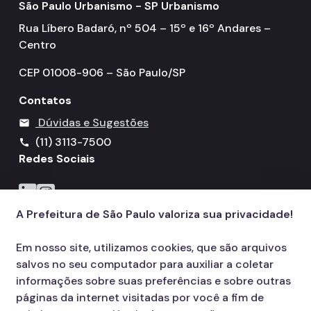
São Paulo Urbanismo - SP Urbanismo
Rua Líbero Badaró, nº 504 – 15º e 16º Andares –
Centro
CEP 01008-906 – São Paulo/SP
Contatos
Dúvidas e Sugestões
mail
(11) 3113-7500
call
Redes Sociais
Icone do LinkedIn
Icone do Instagram
A Prefeitura de São Paulo valoriza sua privacidade!
Em nosso site, utilizamos cookies, que são arquivos
salvos no seu computador para auxiliar a coletar
informações sobre suas preferências e sobre outras
páginas da internet visitadas por você a fim de