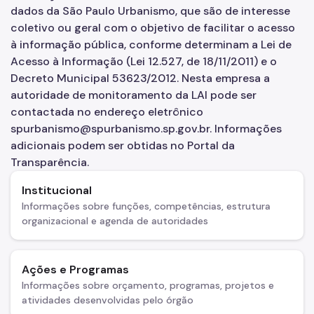
dados da São Paulo Urbanismo, que são de interesse
Áreas de Intervenção Urbana
coletivo ou geral com o objetivo de facilitar o acesso
à informação pública, conforme determinam a Lei de
Setor Central
Acesso à Informação (Lei 12.527, de 18/11/2011) e o
Decreto Municipal 53623/2012. Nesta empresa a
Planos de Intervenção Urbana (PIUs)
autoridade de monitoramento da LAI pode ser
Requalificação de Espaços Públicos
contactada no endereço eletrônico
spurbanismo@spurbanismo.sp.gov.br. Informações
Desenvolvimento Sustentável do Território
adicionais podem ser obtidas no Portal da
Transparência.
Biblioteca
Institucional
Notícias
Informações sobre funções, competências, estrutura
Contatos
organizacional e agenda de autoridades
Canal de Denúncias
Ações e Programas
Informações sobre orçamento, programas, projetos e
atividades desenvolvidas pelo órgão