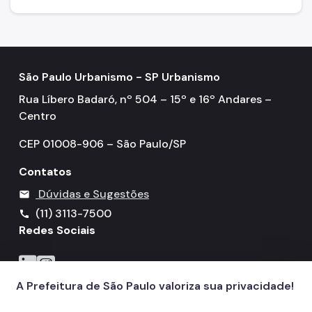
São Paulo Urbanismo - SP Urbanismo
Rua Líbero Badaró, nº 504 – 15º e 16º Andares –
Centro
CEP 01008-906 – São Paulo/SP
Contatos
Dúvidas e Sugestões
mail
(11) 3113-7500
call
Redes Sociais
Icone do LinkedIn
Icone do Instagram
A Prefeitura de São Paulo valoriza sua privacidade!