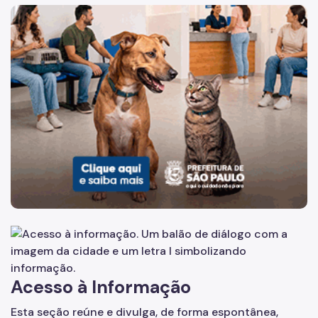
Acesso à Informação
Imagem de um cachorro caramelo e uma gata rajada, olha
Participação Social
Quadro de Serviços
A Empresa
Organização
Agenda do Presidente e Chefe de Gabinete
Operações Urbanas
Água Branca
Água Espraiada
Centro
Acesso à Informação
Faria Lima
Esta seção reúne e divulga, de forma espontânea,
Bairros do Tamanduateí