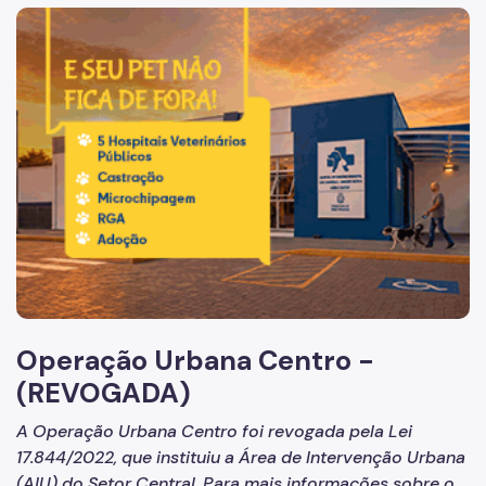
Acesso à Informação
Imagem de um cachorro caramelo e uma gata rajada, olha
Participação Social
Quadro de Serviços
A Empresa
Organização
Agenda do Presidente e Chefe de Gabinete
Operações Urbanas
Água Branca
Operação Urbana Centro -
Água Espraiada
(REVOGADA)
Centro
A Operação Urbana Centro foi revogada
pela Lei
Faria Lima
17.844/2022, que instituiu a Área de Intervenção Urbana
Bairros do Tamanduateí
(AIU) do Setor Central. Para mais informações sobre o