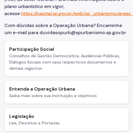
plano urbanístico em vigor,
Áreas de Intervenção Urbana
acesse
https://capital.sp.gov.br/web/sp_urbanismo/area
Setor Central
Com dúvidas sobre a Operação Urbana? Encaminhe
um e-mail para duvidasopurb@spurbanismo.sp.gov.br
Planos de Intervenção Urbana (PIUs)
Requalificação de Espaços Públicos
Participação Social
Conselhos de Gestão Democrática, Audiências Públicas,
Desenvolvimento Sustentável do Território
Diálogos Sociais com seus respectivos documentos e
demais registros
Biblioteca
Notícias
Entenda a Operação Urbana
Contatos
Saiba mais sobre sua instituição e objetivos
Canal de Denúncias
Legislação
Leis, Decretos e Portarias