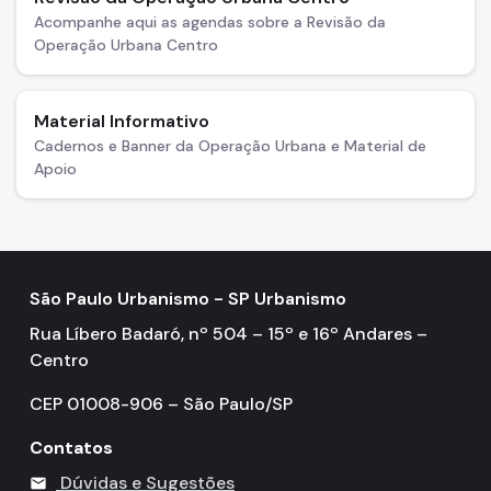
Acompanhe aqui as agendas sobre a Revisão da
Operação Urbana Centro
Material Informativo
Cadernos e Banner da Operação Urbana e Material de
Apoio
São Paulo Urbanismo - SP Urbanismo
Rua Líbero Badaró, nº 504 – 15º e 16º Andares –
Centro
CEP 01008-906 – São Paulo/SP
Contatos
Dúvidas e Sugestões
mail