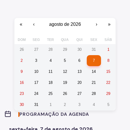
Autorização para Eventos
SP Mais Fácil
«
‹
agosto de 2026
›
»
Zeladoria Urbana
DOM
SEG
TER
QUA
QUI
SEX
SÁB
Cata-Bagulho
26
27
28
29
30
31
1
CADES/VM
2
3
4
5
6
7
8
Termo de Cooperação
9
10
11
12
13
14
15
Programa de Metas
16
17
18
19
20
21
22
Fale Conosco
23
24
25
26
27
28
29
Notícias
30
31
1
2
3
4
5
PROGRAMAÇÃO DA AGENDA
sexta-feira, 7 de agosto de 2026