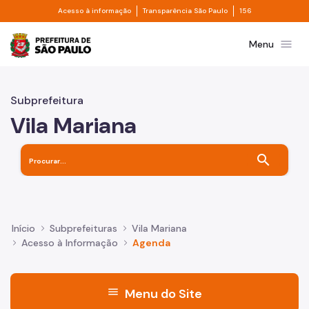
Divisor de acesso à informação
Divisor de transpa
Pular para o Conteúdo principal
Acesso à informação
Transparência São Paulo
156
Prefeitura de São Paulo
menu
Menu
Subprefeitura
Vila Mariana
search
Início
Subprefeituras
Vila Mariana
Acesso à Informação
Agenda
menu
Menu do Site