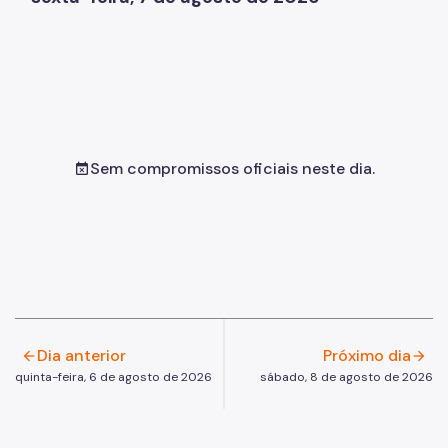
Sem compromissos oficiais neste dia.
event_busy
Dia anterior
Próximo dia
arrow_back
arrow_forward
quinta-feira, 6 de agosto de 2026
sábado, 8 de agosto de 2026