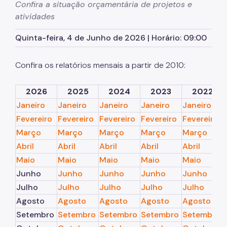
Confira a situação orçamentária de projetos e
atividades
Autorização para Eventos
Quinta-feira, 4 de Junho de 2026 | Horário: 09:00
SP Mais Fácil
Zeladoria Urbana
Confira os relatórios mensais a partir de 2010:
Cata-Bagulho
2026
2025
2024
2023
2022
CADES/VM
Janeiro
Janeiro
Janeiro
Janeiro
Janeiro
Termo de Cooperação
Fevereiro
Fevereiro
Fevereiro
Fevereiro
Fevereiro
Março
Março
Março
Março
Março
Programa de Metas
Abril
Abril
Abril
Abril
Abril
Fale Conosco
Maio
Maio
Maio
Maio
Maio
Junho
Junho
Junho
Junho
Junho
Notícias
Julho
Julho
Julho
Julho
Julho
Agosto
Agosto
Agosto
Agosto
Agosto
Setembro
Setembro
Setembro
Setembro
Setembro