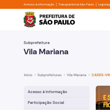
Pular para o Conteúdo principal
Divisor de acesso à informação
Divisor d
Acesso à informação
Transparência São Paulo
Legisla
Prefeitura de São Pa
Subprefeitura
Vila Mariana
Início
Subprefeituras
Vila Mariana
CADES-V
Imagem 
Acesso à Informação
Participação Social