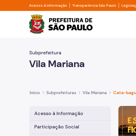
Pular para o Conteúdo principal
Divisor de acesso à informação
Divisor d
Acesso à informação
Transparência São Paulo
Legisla
Prefeitura de São Pa
Subprefeitura
Vila Mariana
Início
Subprefeituras
Vila Mariana
Cata-bagu
Imagem 
Acesso à Informação
Participação Social