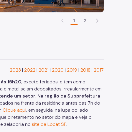
1
2
4
2023
|
2022
|
2021
|
2020
|
2019
|
2018
|
2017
 às 15h20
, exceto feriados, e tem como
ira e metal sejam depositados irregularmente em
atende um setor
.
Na região da Subprefeitura
locados na frente da residência antes das 7h do
r.
Clique aqui
, em seguida, na lupa do lado
ique diretamento no setor do mapa e veja o
de zeladoria no
site da Locat SP
.