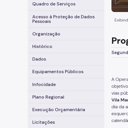
Quadro de Serviços
Acesso à Proteção de Dados
Exibind
Pessoais
Organização
Pro
Histórico
Segunda
Dados
Equipamentos Públicos
A Opera
Infocidade
objetiv
vias púb
Plano Regional
Vila Ma
dia da a
Execução Orçamentária
esquerd
calendá
Licitações