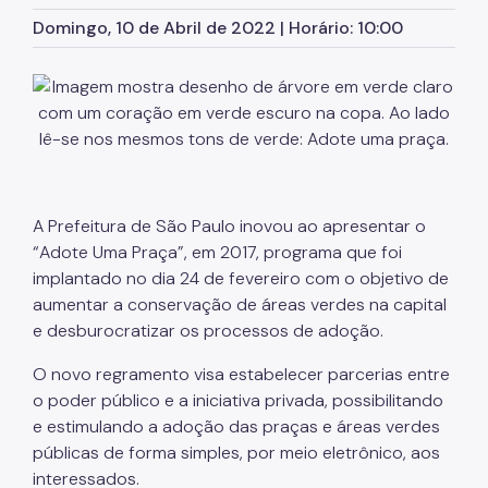
Autorização para Eventos
Domingo, 10 de Abril de 2022 | Horário: 10:00
SP Mais Fácil
Zeladoria Urbana
Cata-Bagulho
CADES/VM
A Prefeitura de São Paulo inovou ao apresentar o
Termo de Cooperação
“Adote Uma Praça”, em 2017, programa que foi
Programa de Metas
implantado no dia 24 de fevereiro com o objetivo de
aumentar a conservação de áreas verdes na capital
Fale Conosco
e desburocratizar os processos de adoção.
Notícias
O novo regramento visa estabelecer parcerias entre
o poder público e a iniciativa privada, possibilitando
e estimulando a adoção das praças e áreas verdes
públicas de forma simples, por meio eletrônico, aos
interessados.