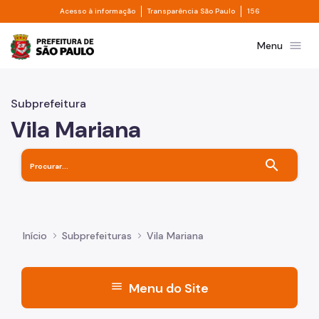
Divisor de acesso à informação
Divisor de transpa
Pular para o Conteúdo principal
Acesso à informação
Transparência São Paulo
156
Prefeitura de São Paulo
menu
Menu
Subprefeitura
Vila Mariana
search
Início
Subprefeituras
Vila Mariana
menu
Menu do Site