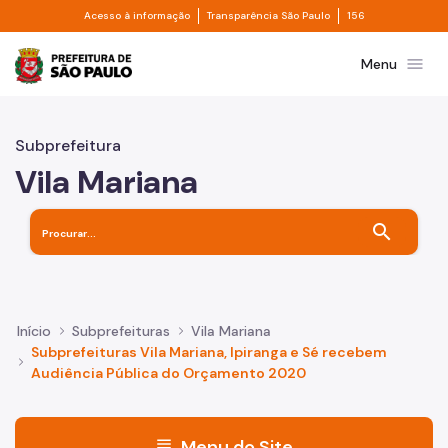
Divisor de acesso à informação
Divisor de transpa
Pular para o Conteúdo principal
Acesso à informação
Transparência São Paulo
156
Prefeitura de São Paulo
menu
Menu
Subprefeitura
Vila Mariana
search
Início
Subprefeituras
Vila Mariana
Subprefeituras Vila Mariana, Ipiranga e Sé recebem
Audiência Pública do Orçamento 2020
menu
Menu do Site