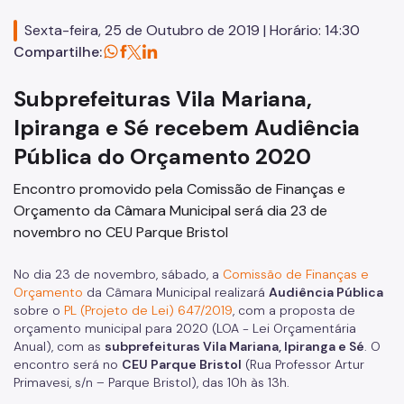
Licitações
Sexta-feira, 25 de Outubro de 2019 | Horário: 14:30
Compartilhe:
Autorização para Eventos
SP Mais Fácil
Subprefeituras Vila Mariana,
Zeladoria Urbana
Ipiranga e Sé recebem Audiência
Pública do Orçamento 2020
Cata-Bagulho
Encontro promovido pela Comissão de Finanças e
CADES/VM
Orçamento da Câmara Municipal será dia 23 de
Termo de Cooperação
novembro no CEU Parque Bristol
Programa de Metas
No dia 23 de novembro, sábado, a
Comissão de Finanças e
Orçamento
da Câmara Municipal realizará
Audiência Pública
Fale Conosco
sobre o
PL (Projeto de Lei) 647/2019
, com a proposta de
Notícias
orçamento municipal para 2020 (LOA - Lei Orçamentária
Anual), com as
subprefeituras Vila Mariana, Ipiranga e Sé
. O
encontro será no
CEU Parque Bristol
(Rua Professor Artur
Primavesi, s/n – Parque Bristol), das 10h às 13h.