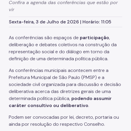
Confira a agenda das conferências que estão por
vir
Autorização para Eventos
Sexta-feira, 3 de Julho de 2026 | Horário: 11:05
SP Mais Fácil
Zeladoria Urbana
As conferências são espaços de
participação
,
deliberação e debates coletivos na construção da
Cata-Bagulho
representação social e do diálogo em torno da
CADES/VM
definição de uma determinada política pública.
Termo de Cooperação
As conferências municipais acontecem entre a
Prefeitura Municipal de São Paulo (PMSP) e a
Programa de Metas
sociedade civil organizada para discussão e decisão
Fale Conosco
deliberativa acerca das diretrizes gerais de uma
determinada política pública,
podendo assumir
Notícias
caráter consultivo ou deliberativo
.
Podem ser convocadas por lei, decreto, portaria ou
ainda por resolução do respectivo Conselho.