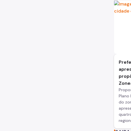
Prefe
apre
propõ
Zone
Propo
Plano 
do zo
apres
quatro
region