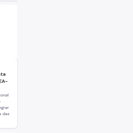
nta
REA-
onal
o
egrar
a das