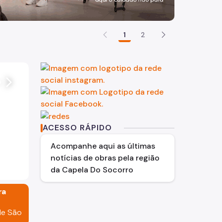
1
2
arrow_forward_ios
ACESSO RÁPIDO
Acompanhe aqui as últimas
notícias de obras pela região
da Capela Do Socorro
dialogo a
ra
O que é o Diálogo Aberto? O Diálogo Aberto é
de São Paulo desenvolvido pela Coordenadori
de São
(CGA)