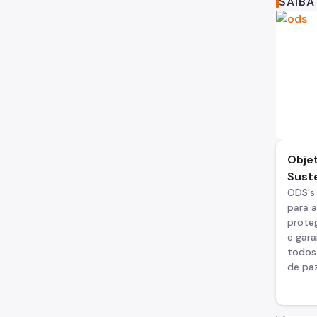
SAIBA
Obje
Sust
ODS's
para 
prote
e gara
todos 
de paz