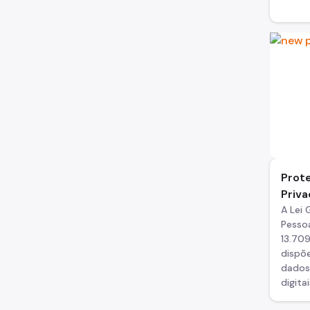
Prot
Priv
A Lei
Pessoa
13.709
dispõ
dados 
digitai