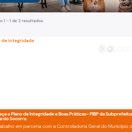
o 1 - 1 de 2 resultados.
arrow_back_ios
plano de integridade
ça o Plano de Integridade e Boas Práticas- PIBP da Subprefeitu
a do Socorro.
abalho em parceria com a Controladoria Geral do Município 