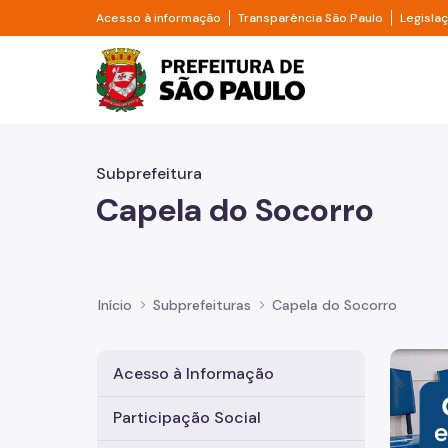
Pular para o Conteúdo principal
Divisor de acesso à informação
Divisor d
Acesso à informação
Transparência São Paulo
Legisla
Prefeitura de São Pa
Subprefeitura
Capela do Socorro
Início
Subprefeituras
Capela do Socorro
Imagem 
Acesso à Informação
Participação Social