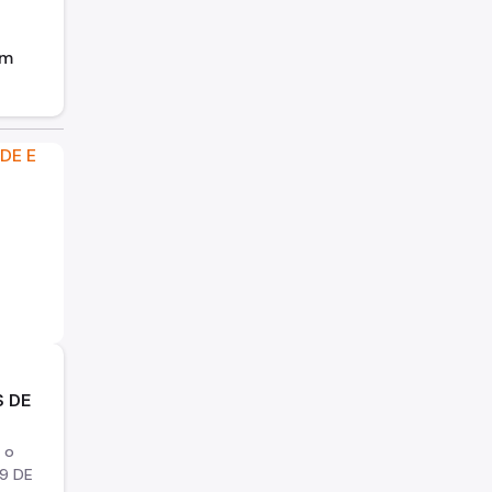
em
 DE
 o
9 DE