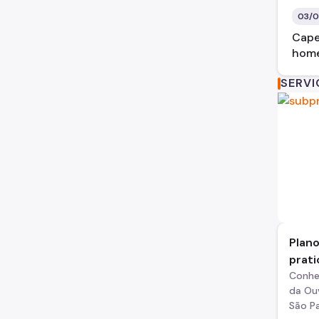
03/0
Cape
home
SERV
Plano
prati
Conhe
da Ouv
São Pa