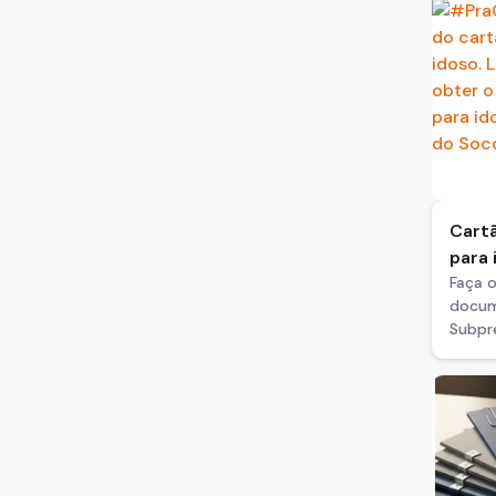
Cart
para 
Faça o
docum
Subpre