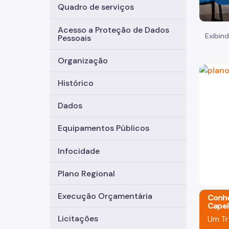
Quadro de serviços
Acesso a Proteção de Dados
Exibind
Pessoais
Organização
Histórico
Dados
Equipamentos Públicos
Infocidade
Plano Regional
limpeza de área
Execução Orçamentária
- Região Capela Do Socorro
Conhe
Capel
e de realiza diariamente. Efetuando poda de
Licitações
Um Tr
, reforma de plantio entre outros serviços