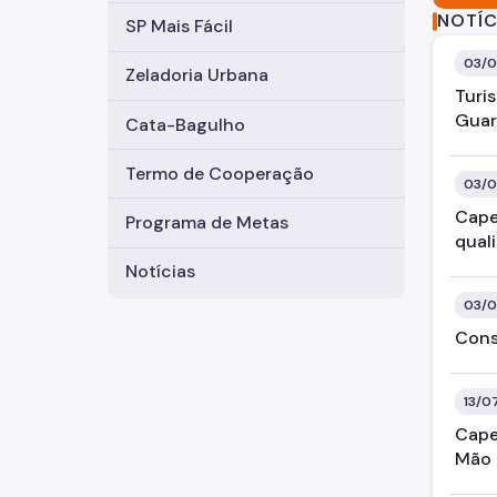
Paulo
nte.
NOTÍC
SP Mais Fácil
03/0
Zeladoria Urbana
Turi
Guar
Cata-Bagulho
Termo de Cooperação
03/0
Cape
Programa de Metas
qual
Notícias
03/0
Cons
13/0
Cape
Mão 