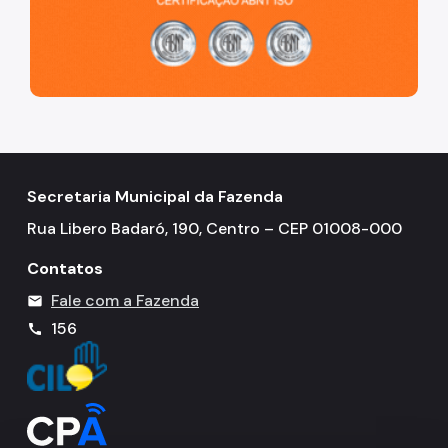
ITBI (Transmissão de Imóveis)
Nota Fiscal Paulistana
Operações de Crédito
Outros Serviços e Orientações
Secretaria Municipal da Fazenda
Pagamento de Tributos
Rua Libero Badaró, 190, Centro – CEP 01008-000
Parcelamento de Tributos
Contatos
Regularidade das UO's
Fale com a Fazenda
mail
SAV - Protocolo de serviços eletrônicos
156
call
Senha Web
Sistema de Movimentação Bancária (SIMBA)