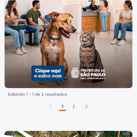
Acesso à Informação
Imagem de um cachorro caramelo e uma gata rajada, olha
Participação Social
Quadro de serviços
Acesso à Proteção de Dados Pessoais
Organização
Agenda do Subprefeito
Histórico
Dados
Exibindo 1 - 1 de 2 resultados.
Infocidade
1
2
Execução Orçamentária
Plano Regional
Equipamentos Públicos