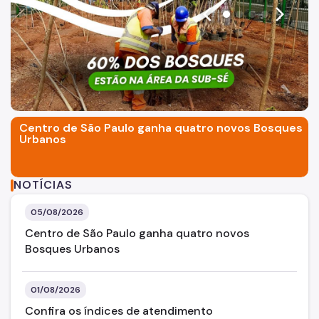
arrow_back_ios
arrow_forward_ios
SP Mais Fácil
Termo de Cooperação
Zeladoria Urbana
Espaço Imprensa
Centro de São Paulo ganha quatro novos Bosques
Vai de Roteiro
Urbanos
NOTÍCIAS
05/08/2026
Centro de São Paulo ganha quatro novos
Bosques Urbanos
01/08/2026
Confira os índices de atendimento