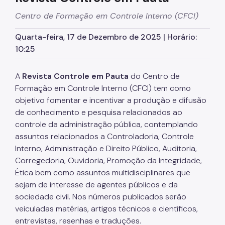
Centro de Formação em Controle Interno (CFCI)
Catálogo Municipal de Dados
Quarta-feira, 17 de Dezembro de 2025 | Horário:
Conteúdo Livre
10:25
Dados Abertos
Pedido Respondido
A
Revista Controle em Pauta
do Centro de
Formação em Controle Interno (CFCI) tem como
Portal da Transparência
objetivo fomentar e incentivar a produção e difusão
de conhecimento e pesquisa relacionados ao
Publicações
controle da administração pública, contemplando
assuntos relacionados a Controladoria, Controle
Interno, Administração e Direito Público, Auditoria,
Corregedoria, Ouvidoria, Promoção da Integridade,
Ética bem como assuntos multidisciplinares que
sejam de interesse de agentes públicos e da
sociedade civil. Nos números publicados serão
veiculadas matérias, artigos técnicos e científicos,
entrevistas, resenhas e traduções.