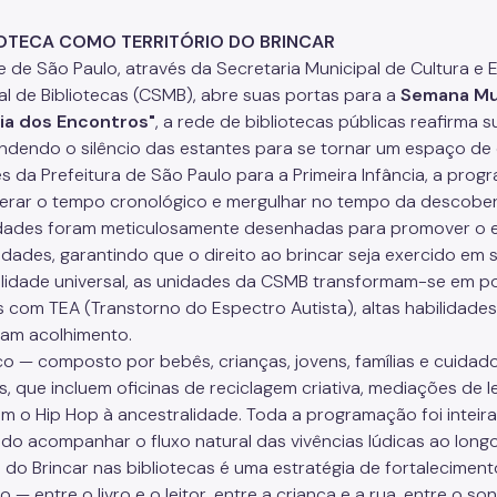
IOTECA COMO TERRITÓRIO DO BRINCAR
e de São Paulo, através da Secretaria Municipal de Cultura 
al de Bibliotecas (CSMB), abre suas portas para a
Semana Mun
ia dos Encontros"
, a rede de bibliotecas públicas reafirm
ndendo o silêncio das estantes para se tornar um espaço de
zes da Prefeitura de São Paulo para a Primeira Infância, a pr
erar o tempo cronológico e mergulhar no tempo da descober
idades foram meticulosamente desenhadas para promover o enc
vidades, garantindo que o direito ao brincar seja exercido em
ilidade universal, as unidades da CSMB transformam-se em p
s com TEA (Transtorno do Espectro Autista), altas habilidades
am acolhimento.
co — composto por bebês, crianças, jovens, famílias e cuida
s, que incluem oficinas de reciclagem criativa, mediações de le
m o Hip Hop à ancestralidade. Toda a programação foi inteir
ndo acompanhar o fluxo natural das vivências lúdicas ao longo
do Brincar nas bibliotecas é uma estratégia de fortaleciment
 — entre o livro e o leitor, entre a criança e a rua, entre o 