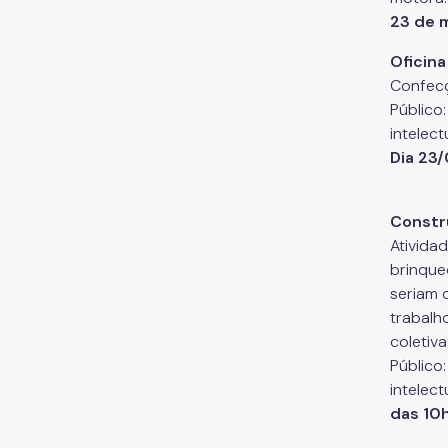
23 de m
Oficina
Confecç
Público:
intelec
Dia 23/
Constr
Ativida
brinque
seriam 
trabalh
coletiva
Público:
intelec
das 10