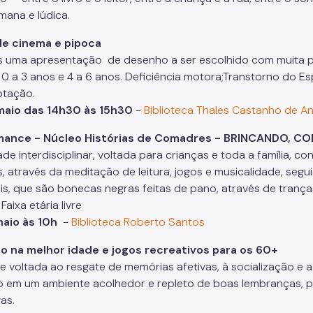
mana e lúdica.
de cinema e pipoca
 uma apresentação de desenho a ser escolhido com muita p
: 0 a 3 anos e 4 a 6 anos. Deficiência motora;Transtorno do Es
otação.
maio das 14h30 às 15h30
-
Biblioteca Thales Castanho de A
mance - Núcleo Histórias de Comadres - BRINCANDO,
dade interdisciplinar, voltada para crianças e toda a família
as, através da meditação de leitura, jogos e musicalidade, s
s, que são bonecas negras feitas de pano, através de trança
 Faixa etária livre
maio às 10h
-
Biblioteca Roberto Santos
o na melhor idade e jogos recreativos para os 60+
de voltada ao resgate de memórias afetivas, à socialização e
o em um ambiente acolhedor e repleto de boas lembranças, po
vas.