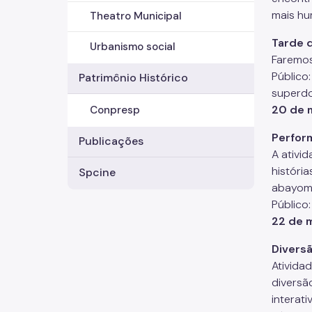
mais hu
Theatro Municipal
Tarde 
Urbanismo social
Faremos
Público
Patrimônio Histórico
superd
20 de 
Conpresp
Perfor
Publicações
A ativi
históri
Spcine
abayomi
Público:
22 de 
Diversã
Ativida
diversã
interati