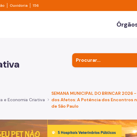
e transparência São Paulo
Legislação
Ouvidoria
ção
Ouvidoria
156
ulo
Órgãos
Secr
Outr
ativa
Subp
SEMANA MUNICIPAL DO BRINCAR 2026 - 
ra e Economia Criativa
dos Afetos: A Potência dos Encontros n
de São Paulo
de um cachorro caramelo e uma gata rajada, olhando para 