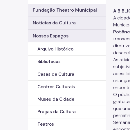
Fundação Theatro Municipal
A BIBL
A cidad
Notícias da Cultura
Municip
Potênc
Nossos Espaços
transce
diretri
Arquivo Histórico
desacel
As ativ
Bibliotecas
subjeti
acessib
Casas de Cultura
criança
Centros Culturais
encontr
O públi
Museu da Cidade
gratuita
que une
Praças da Cultura
permiti
Semana 
Teatros
encontro