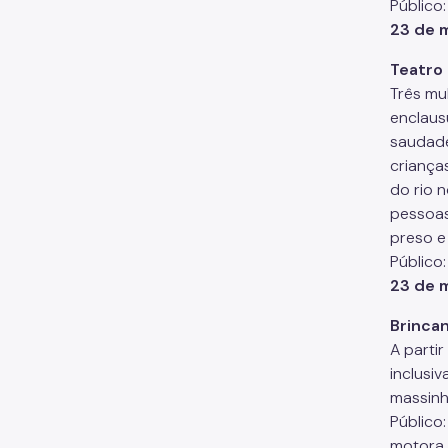
Público
23 de m
Teatro 
Três mu
enclaus
saudade
criança
do rio 
pessoas
preso e
Público:
23 de 
Brincan
A parti
inclusiv
massinh
Público:
motora.