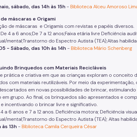
aio, sábado, das 14h às 15h
-
Biblioteca Alceu Amoroso Lim
 de máscaras e Origami
ão de máscaras e Origamis com revistas e papéis diversos.
 De 4 a 6 anos;De 7 a 12 anos;Faixa etária livre Deficiência audi
tual/mental;Transtorno do Espectro Autista (TEA);Altas habil
05 - Sábado, das 10h às 14h
-
Biblioteca Mário Schenberg
uindo Brinquedos com Materiais Recicláveis
de prática e criativa em que as crianças exploram o conceito 
dos com materiais reutilizáveis. Por meio da experimentação,
descartados em novas possibilidades de brincar, estimulando 
o em grupo. Ao final, os brinquedos são apresentados e compar
 e incentivando o brincar livre e significativo.
 4 a 6 anos e 7 a 12 anos. Deficiência motora; Deficiência visual
tual/mental;Transtorno do Espectro Autista (TEA); Altas habil
h às 13h
-
Biblioteca Camila Cerqueira César