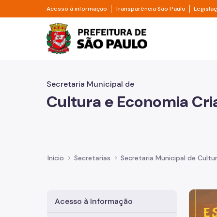
Pular para o Conteúdo principal
Divisor de acesso à informação
Divisor d
Acesso à informação
Transparência São Paulo
Legisla
Prefeitura de São Pa
Secretaria Municipal de
Cultura e Economia Cri
Início
Secretarias
Secretaria Municipal de Cultu
Imagem 
Acesso à Informação