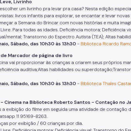
Leve, Livrinho
 escolher um livrinho pra levar pra casa? Nesta edição especi
istas: livros infantis para explorar, se encantar e levar novas
meçar a Semana do Brincar com novas histórias e muita imag
 Livre. Para todas as idades. Deficiência motora; Deficiência vis
tual/mental; Transtorno do Espectro Autista (TEA); Altas habi
maio, Sábado, das 10h30 às 13h30
-
Biblioteca Ricardo Ra
 de Marcador de página de livro
icina vai proporcionar às crianças a criarem seus próprios mar
eficiência auditiva;Altas habilidades ou superdotação;Transto
maio, Sábado, das 10h30 às 13h30
-
Biblioteca Thales Cast
 - Cinema na Biblioteca Roberto Santos - Contação no J
 a exibição do filme em seguida uma atividade de contação de 
atsapp 11 95169-8263.
nças por exibição / 60 crianças por dia.
 Livre. Deficiência motora; Deficiência visual; Transtorno do E