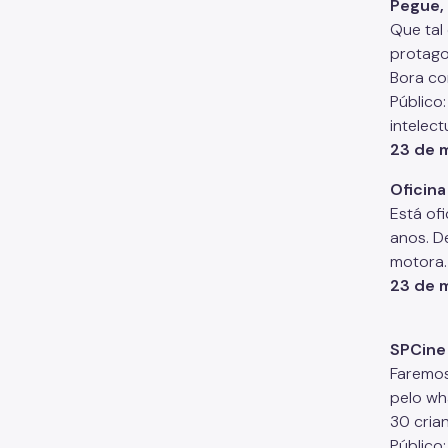
Pegue, 
Que tal
protagon
Bora co
Público:
intelec
23 de 
Oficina
Está of
anos. D
motora.
23 de 
SPCine
Faremos
pelo wh
30 cria
Público: