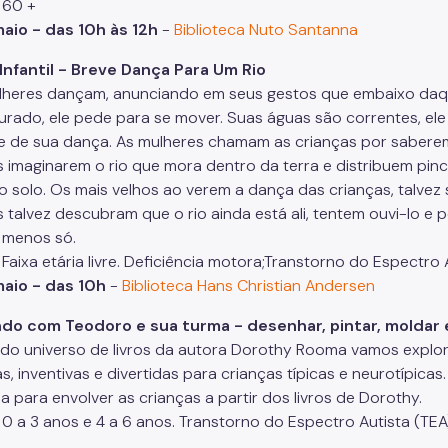
: 60 +
aio - das 10h às 12h
-
Biblioteca Nuto Santanna
Infantil - Breve Dança Para Um Rio
lheres dançam, anunciando em seus gestos que embaixo daque
urado, ele pede para se mover. Suas águas são correntes, el
 de sua dança. As mulheres chamam as crianças por saberem 
s imaginarem o rio que mora dentro da terra e distribuem pin
no solo. Os mais velhos ao verem a dança das crianças, talvez
 talvez descubram que o rio ainda está ali, tentem ouvi-lo e 
 menos só.
 Faixa etária livre. Deficiência motora;Transtorno do Espectr
maio - das 10h
-
Biblioteca Hans Christian Andersen
do com Teodoro e sua turma - desenhar, pintar, moldar e
r do universo de livros da autora Dorothy Rooma vamos explor
as, inventivas e divertidas para crianças típicas e neurotípicas
a para envolver as crianças a partir dos livros de Dorothy.
 0 a 3 anos e 4 a 6 anos. Transtorno do Espectro Autista (TEA);