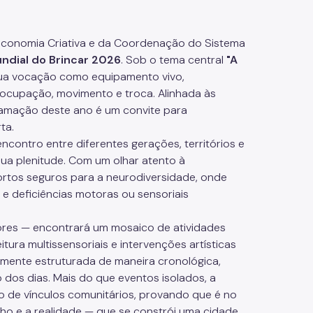
e Economia Criativa e da Coordenação do Sistema
dial do Brincar 2026
. Sob o tema central
"A
a sua vocação como equipamento vivo,
 ocupação, movimento e troca. Alinhada às
ogramação deste ano é um convite para
ta.
ontro entre diferentes gerações, territórios e
 sua plenitude. Com um olhar atento à
ortos seguros para a neurodiversidade, onde
 e deficiências motoras ou sensoriais
dores — encontrará um mosaico de atividades
itura multissensoriais e intervenções artísticas
amente estruturada de maneira cronológica,
 dos dias. Mais do que eventos isolados, a
o de vínculos comunitários, provando que é no
sonho e a realidade — que se constrói uma cidade